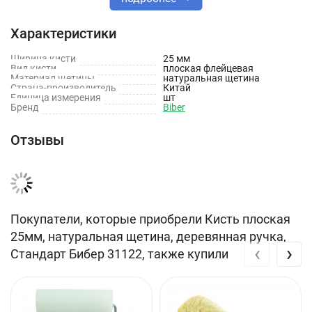
Тип товара: Кисти
Характеристики
Тип кисти: Флейцевая
Ширина кисти
Размер кисти: 25 мм
25 мм
Вид кисти
плоская флейцевая
Материал щетины
натуральная щетина
Материал рукоятки: Дерево
Страна-производитель
Китай
Единица измерения
шт
Бренд
Тип щетины: Натуральная
Biber
Вес брутто: 0.02 кг
Отзывы
Покупатели, которые приобрели Кисть плоская
25мм, натуральная щетина, деревянная ручка,
‹
›
Стандарт Бибер 31122, также купили