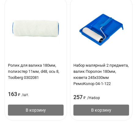
Ролик для валика 180мм,
Набор малярный 2 предмета,
полиэстер 11мм, d48, ось 8,
валик Поролон 180мм,
Toolberg 0302081
кювета 245х330мм
РемоКолор 04-1-122
163
₽
/
шт.
257
₽
/
Набор
В корзину
В корзину