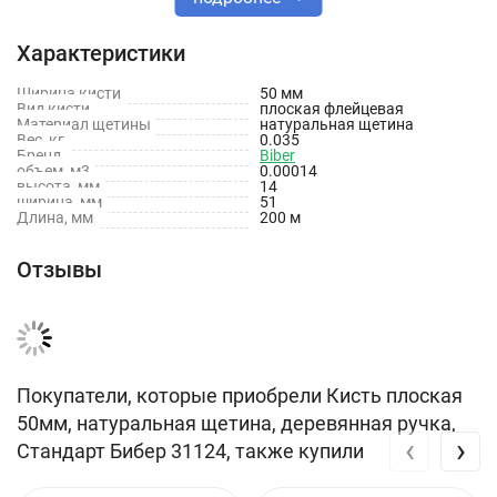
Тип товара
Кисти
Характеристики
Тип кисти
Флейцевая
Ширина кисти
50 мм
Вид кисти
плоская флейцевая
Материал щетины
натуральная щетина
Вес, кг
0.035
Размер кисти, мм
50
Бренд
Biber
объем, м3
0.00014
высота, мм
14
Материал рукоятки
Дерево
ширина, мм
51
Длина, мм
200 м
Тип щетины
Натуральная
Отзывы
Покупатели, которые приобрели Кисть плоская
50мм, натуральная щетина, деревянная ручка,
‹
›
Стандарт Бибер 31124, также купили