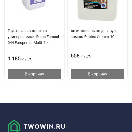
Грунтовка концентрат
Антиплесень по дереву и
универсальная Forbo Eurocol
камню Pirotex Ивитек 10л
044 Europrimer Multi, 1 кг
658
₽
/
шт.
1 185
₽
/
шт.
В корзину
В корзину