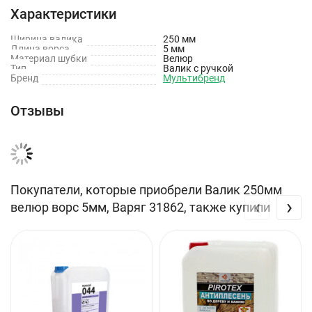
Характеристики
Высота ворса, мм: 5
Диаметр, мм: 58
Ширина валика
250 мм
Длина ворса
5 мм
Материал шубки
Велюр
Тип
Валик с ручкой
Бренд
Мультибренд
Отзывы
Покупатели, которые приобрели Валик 250мм
‹
›
велюр ворс 5мм, Варяг 31862, также купили