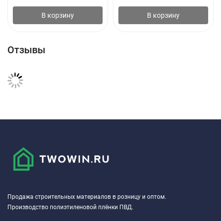
Твёрдость по Шору: Около 18
В корзину
В корзину
Прочность на разрыв: 0.7 MPa
Усадка: Менее 10 %
Отзывы
Параметры шва: рекомендуемая ширина шва 3-12 мм при
рекомендуемой глубине шва 3-6 мм. Рекомендуемое
соотношение ширины к глубине 2:1.
*Указанные значения получены в лабораторных условиях при
23°C и относительной влажности 50 %.
Реальные характеристики зависят от материалов, способа
нанесения и условий применения и могут отличаться от
указанных в таблице.
Продажа строительных материалов в розницу и оптом.
Производство полиэтиленовой плёнки ПВД.