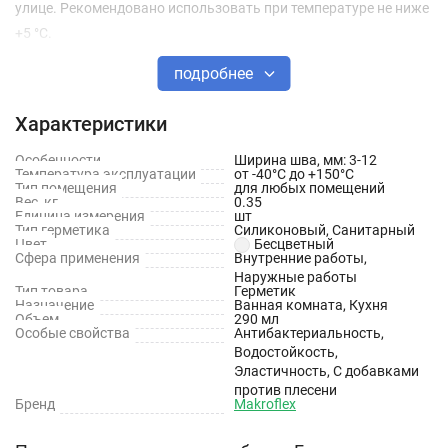
улице. Рекомендовано использовать при температуре не ниже
+5 °С.
подробнее
Превосходная адгезия к большинству материалов,
водонепроницаем, устойчив к атмосферным воздействиям.
Характеристики
Свойства Макрофлекс SX101
Особенности
Ширина шва, мм: 3-12
Температура эксплуатации
от -40°С до +150°С
Тип помещения
для любых помещений
Идеален для ванных комнат и кухонь
Вес, кг
0.35
Единица измерения
шт
Водонепроницаемый
Тип герметика
Силиконовый, Санитарный
Цвет
Бесцветный
Сфера применения
Внутренние работы,
Содержит фунгицидные (противогрибковые) добавки,
Наружные работы
предотвращает образование плесени
Тип товара
Герметик
Назначение
Ванная комната, Кухня
Объем
290 мл
Высокая адгезия к кафелю, акрилу, фарфору
Особые свойства
Антибактериальность,
Водостойкость,
Низкая усадка при высыхании
Эластичность, С добавками
Устойчив к большинству чистящих и моющих средств
против плесени
Бренд
Makroflex
Области применения