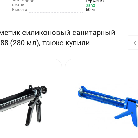
Тип товара
Герметик
Бренд
Sanz
Высота
60 м
рметик силиконовый санитарный
‹
8 (280 мл), также купили
 сталь, керамические панели, фаянс, эмалированные поверхности,