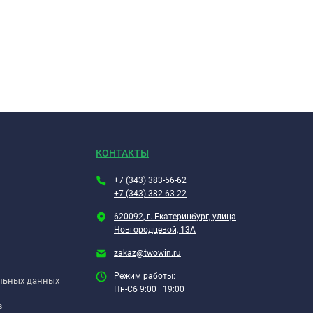
КОНТАКТЫ
+7 (343) 383-56-62
+7 (343) 382-63-22
620092, г. Екатеринбург, улица
Новгородцевой, 13А
zakaz@twowin.ru
Режим работы:
альных данных
Пн-Сб 9:00—19:00
в