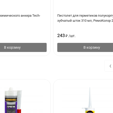
химического анкера Tech-
Пистолет для герметиков полукорпу
зубчатый шток 310 мл, РемоКолор 2
243
₽
/
шт.
В корзину
В корзину
‹