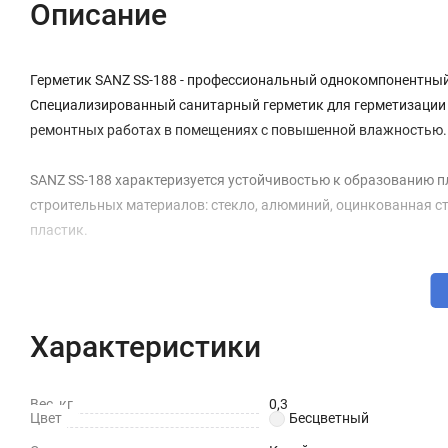
Описание
Герметик SANZ SS-188 - профессиональный однокомпонентный
Специализированный санитарный герметик для герметизации и
ремонтных работах в помещениях с повышенной влажностью.
SANZ SS-188 характеризуется устойчивостью к образованию пл
строительных материалов: стекло, алюминий, оцинкованная с
пластик.
Технические характеристики
Тип герметика: силиконовый
Характеристики
Вес нетто: 0,28 кг
Назначение: санитарный (для ванной и кухни)
Вес, кг
0,3
Цвет
Бесцветный
Свойства: водостойкий