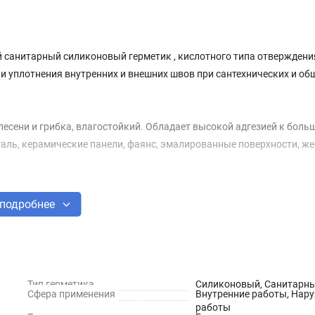
 санитарный силиконовый герметик , кислотного типа отверждени
 уплотнения внутренних и внешних швов при сантехнических и об
есени и грибка, влагостойкий. Обладает высокой адгезией к боль
таль, керамические панели, фаянс, эмалированные поверхности, ж
подробнее
Тип герметика
Силиконовый, Санитарн
Сфера применения
Внутренние работы, Нар
работы