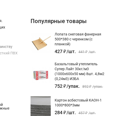
Популярные товары
я.
щих
Лопата снеговая фанерная
500*380 с черенком (с
планкой)
шинству
427
₽
/
шт.
441
₽
/
шт.
есткий ПВХ
Базальтовый утеплитель
Супер Лайт 30кг/м3
(1000х600х50 мм) 8шт. 4,8м2
(0,24м3) ИЗБА
752
₽
/
упак.
892
₽
/
упак.
Картон асбестовый КАОН-1
ый
1000*800*3мм
ужные
284
₽
/
шт.
457
₽
/
шт.