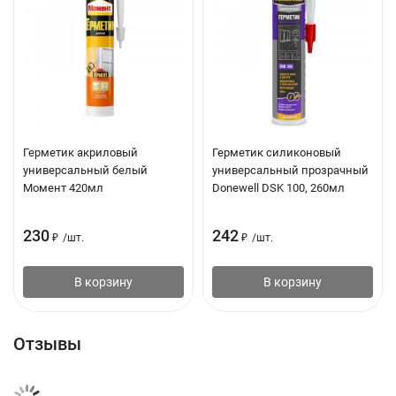
Соответствует требованиям ISO 11600 стандарт F типа, 7,5
класс Герметики.
Количество в упаковке 12 шт.
Герметик акриловый
Герметик силиконовый
универсальный белый
универсальный прозрачный
Момент 420мл
Donewell DSK 100, 260мл
230
242
₽
/
шт.
₽
/
шт.
В корзину
В корзину
Отзывы