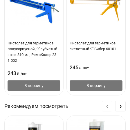
Уплотнение соединительных швов между оконными
рамами, дверными коробками и кирпичной кладкой
Герметизация швов между кирпичом, бетоном, древесиной
Технические характеристики:
Пистолет для герметиков
Пистолет для герметиков
Основа: водно-акриловая дисперсия
полукорпусной, 9" зубчатый
скелетный 9" Бибер 60101
шток 310 мл, РемоКолор 23-
Время образования пленки: 10–15 мин при температуре
1-002
23°C / 50% отн. влажности
245
₽
/
шт.
243
Время отверждения: 1 мм/сутки при температуре 23°C /
₽
/
шт.
50% отн. влажности
В корзину
В корзину
Деформационная подвижность: ±7.5%
Термостойкость:-20 °C ÷ + 80 °C
‹
›
Рекомендуем посмотреть
Цвет : белый
Срок годности: 12 месяцев