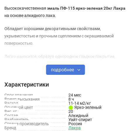
Высококачественная
эмаль ПФ-115 ярко-зеленая 20кг Лакра
на основе алкидного лака.
Обладает хорошими декоративными свойствами,
укрывистостью и прочным сцеплением с окрашиваемой
поверхностью.
Легко наносится, образуя однородное гладкое покрытие,
устойчивое к действию воды, атмосферных осадков и
подробнее
растворов моющих средств. Готова к применению.
Характеристики
Применяется для окраски деревянных, металлических,
бетонных, цементных и других поверхностей, подвергающихся
Срок хранения
24 мес
атмосферным воздействиям, а также для внутренних
Время высыхания
8 ч
Расход
11-14 м2/кг
отделочных работ: окраски оконных рам, подоконников,
Основной цвет
Ярко-зеленый
Вес, кг
20
дверей, батарей, различных деревянных и металлических
Состав
Алкидный
Разбавитель
Уайт-спирит
предметов.
Страна-производитель
Россия
Бренд
Лакра