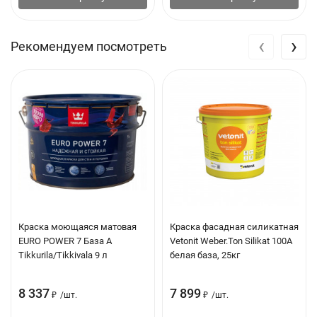
молоком, желтый, оранжевый,
зеленый,
ярко-зеленый
, темно-
зеленый, бирюзовый, светло-
‹
›
Рекомендуем посмотреть
голубой, голубой, синий, сиреневый,
красный, вишневый, коричневый,
шоколадно-коричневый, серый,
черный
Разбавитель
Уайт-спирит
Инструменты
Кисть, валик, распылитель
Очистка
Растворитель
инструмента
Краска моющаяся матовая
Краска фасадная силикатная
EURO POWER 7 База А
Vetonit Weber.Ton Silikat 100А
Tikkurila/Tikkivala 9 л
белая база, 25кг
Влагостойкость
Да
8 337
7 899
₽
/
шт.
₽
/
шт.
Морозостойкость
Да