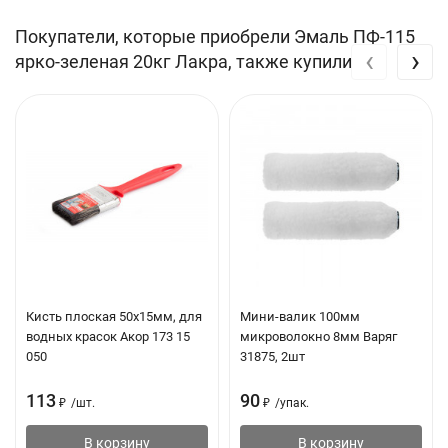
Технические характеристики
Покупатели, которые приобрели Эмаль ПФ-115
‹
›
ярко-зеленая 20кг Лакра, также купили
Виды работ
Для внутренних и наружных работ
Типы
Оконные рамы, подоконники, двери,
поверхностей
батареи, различные деревянные и
металлические предметы
Тип материала
Деревянные, металлические,
бетонные, цементные и другие
поверхности
Состав
Пентафталевый лак, светопрочные
Кисть плоская 50х15мм, для
Мини-валик 100мм
пигменты, микронизированный
водных красок Акор 173 15
микроволокно 8мм Варяг
мрамор, уайт-спирит, сиккатив,
050
31875, 2шт
целевые добавки
113
90
₽
/
шт.
₽
/
упак.
Цвет
Белый, бежевый, кремовый, кофе с
В корзину
В корзину