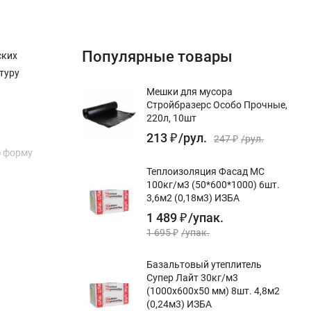
Популярные товары
ских
туру
Мешки для мусора
Стройбразерс Особо Прочные,
220л, 10шт
213
₽
/
рул.
247
₽
/
рул.
ю форму
Теплоизоляция Фасад МС
100кг/м3 (50*600*1000) 6шт.
3,6м2 (0,18м3) ИЗБА
1 489
₽
/
упак.
1 695
₽
/
упак.
Базальтовый утеплитель
Супер Лайт 30кг/м3
(1000х600х50 мм) 8шт. 4,8м2
(0,24м3) ИЗБА