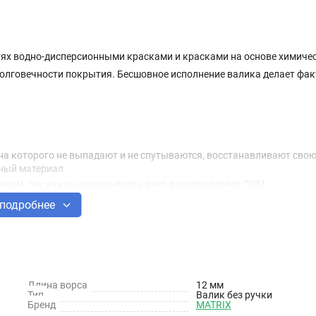
тях водно-дисперсионными красками и красками на основе химиче
олговечности покрытия. Бесшовное исполнение валика делает фак
кна которого не выпадают и не спутываются, восстанавливают сво
чный материал
ком, так как он хорошо впитывает и распределяет ЛКМ
на окрашенной поверхности не остается полос
подробнее
ечивает ее устойчивость к интенсивному использованию
мит время на его замену
Длина ворса
12 мм
Тип
Валик без ручки
Бренд
MATRIX