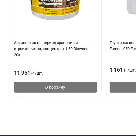
Антисептик на период хранения и
Грунтовка кон
строительства, концентрат 1:50 Biowood
Eurocol 050 Eur
20кг
1 161
₽
/
шт.
11 951
₽
/
шт.
В корзину