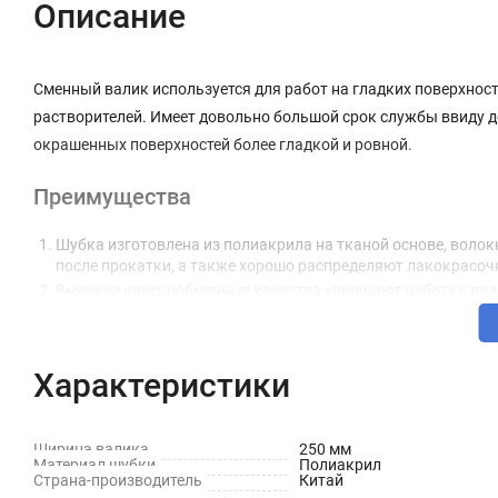
Описание
Сменный валик используется для работ на гладких поверхнос
растворителей. Имеет довольно большой срок службы ввиду д
окрашенных поверхностей более гладкой и ровной.
Преимущества
Шубка изготовлена из полиакрила на тканой основе, воло
после прокатки, а также хорошо распределяют лакокрасо
Высокие краскообменные качества упрощают работу с вали
Шубка не имеет шва, а ее края острижены, благодаря чему 
Фиксация шубки к ролику по технологии Termofusion обесп
Устанавливается на бюгель за несколько секунд, что эконо
Характеристики
Технические характеристики
Ширина валика
250 мм
Тип ручки: Бюгельный
Материал шубки
Полиакрил
Страна-производитель
Китай