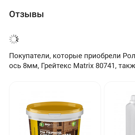
Диаметр ручки: 8 мм
Отзывы
Высота ворса: 12 мм
Ширина: 250 мм
Диаметр: 48 мм
Материал: Полиакрил
Покупатели, которые приобрели Рол
ось 8мм, Грейтекс Matrix 80741, так