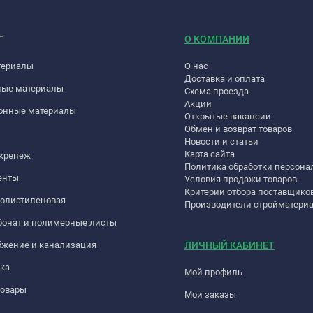
Г
О КОМПАНИИ
териалы
О нас
Доставка и оплата
ные материалы
Схема проезда
Акции
онные материалы
Открытые вакансии
Обмен и возврат товаров
Новости и статьи
Карта сайта
 крепеж
Политика обработки персон
енты
Условия продажи товаров
Критерии отбора поставщико
полиэтиленовая
Производители стройматери
бонат и полимерные листы
бжение и канализация
ЛИЧНЫЙ КАБИНЕТ
ка
Мой профиль
товары
Мои заказы