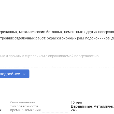
еревянных, металлических, бетонных, цементных и других поверхно
ренних отделочных работ: окраски оконных рам, подоконников, д
ью и прочным сцеплением с окрашиваемой поверхностью.
ойчивое к действию воды, атмосферных осадков и растворов моющи
подробнее
еском, высоким сцеплением с окрашиваемой поверхностью.
 свойства в течение трёх лет.
Срок хранения
12 мес
Тип поверхности
Деревянные, Металличес
х
Время высыхания
24 ч
растворитель, целевые добавки