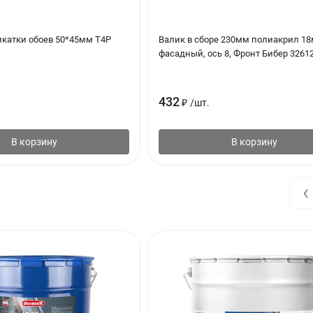
ения, струйного облива, окунания, кистью или валиком в 2 слоя.
икатки обоев 50*45мм T4P
Валик в сборе 230мм полиакрил 18
фасадный, ось 8, Фронт Бибер 3261
432
₽
/
шт.
В корзину
В корзину
‹