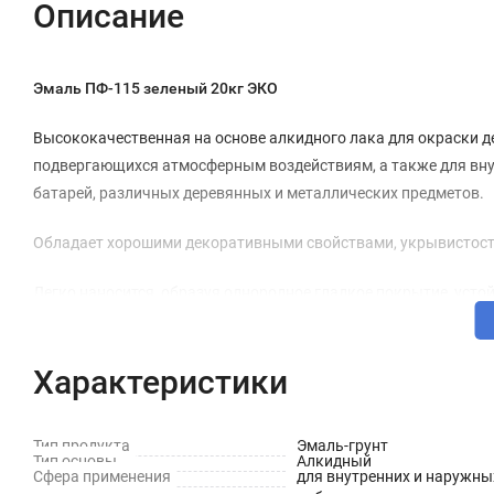
Описание
Эмаль ПФ-115 зеленый 20кг ЭКО
Высококачественная на основе алкидного лака для окраски д
подвергающихся атмосферным воздействиям, а также для внут
батарей, различных деревянных и металлических предметов.
Обладает хорошими декоративными свойствами, укрывистост
Легко наносится, образуя однородное гладкое покрытие, уст
Готовая к применению, атмосфероустойчивая, отличается бл
Характеристики
Покрытие, состоящее из двух слоев эмали, сохраняет защитные
Технические характеристики
Тип продукта
Эмаль-грунт
Тип основы
Алкидный
Сфера применения
для внутренних и наружны
Состав: Алкидный лак, пигменты, наполнители, сиккатив, 