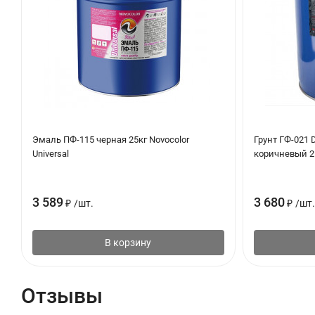
Эмаль ПФ-115 черная 25кг Novocolor
Грунт ГФ-021 D
Universal
коричневый 2
3 589
3 680
₽
/
шт.
₽
/
шт.
В корзину
Отзывы