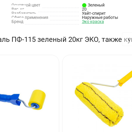
Основной цвет
Зеленый
Вес, кг
20
Разбавитель
Уайт-спирит
Сфера применения
Наружные работы
Бренд
Эко краска
‹
ль ПФ-115 зеленый 20кг ЭКО, также к
относительной влажности воздуха (65±2)% - не более 24 часов
ния
имости разбавить уайт-спиритом в количестве не более 5 от масс