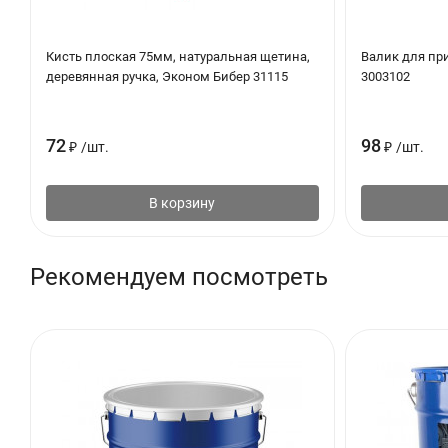
Эмаль наносят на подготовленную поверхность методом распыл
Кисть плоская 75мм, натуральная щетина,
Валик для пр
Окрасочные работы проводить при температуре не ниже 5°С.
деревянная ручка, Эконом Бибер 31115
3003102
72
98
₽
/
шт.
₽
/
шт.
В корзину
Рекомендуем посмотреть