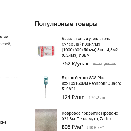
Популярные товары
стей
Базальтовый утеплитель
верей,
Супер Лайт 30кг/м3
(1000х600х50 мм) 8шт. 4,8м2
(0,24м3) ИЗБА
752
₽
/
упак.
892
₽
/
упак.
х средств.
Бур по бетону SDS Plus
8x210х160мм Rennbohr Quadro
510821
124
₽
/
шт.
170
₽
/
шт.
Ковровое покрытие Прованс
021 3м, Перламутр, Zartex
кие
805
₽
/
м²
980
₽
/
м²