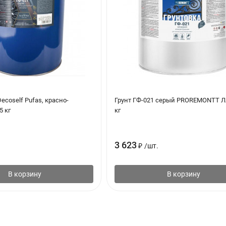
ecoself Pufas, красно-
Грунт ГФ-021 серый PROREMONTT Л
5 кг
кг
3 623
₽
/
шт.
В корзину
В корзину