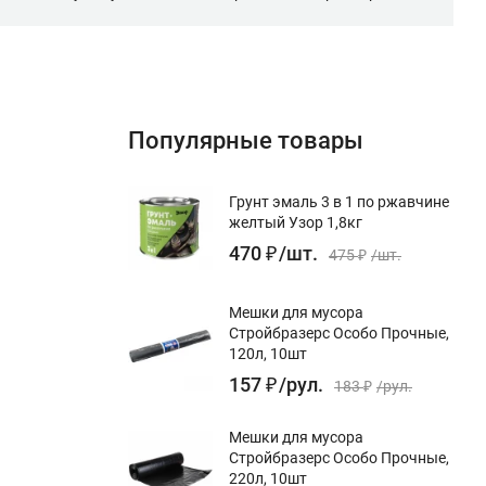
Популярные товары
Грунт эмаль 3 в 1 по ржавчине
желтый Узор 1,8кг
470
₽
/
шт.
475
₽
/
шт.
Мешки для мусора
Стройбразерс Особо Прочные,
120л, 10шт
157
₽
/
рул.
183
₽
/
рул.
Мешки для мусора
Стройбразерс Особо Прочные,
220л, 10шт