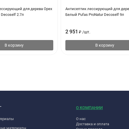
ессирующий для дерева Орех
Антисептик лессирующий для дер
 Decoself 2.7л
Белый Pufas ProNatur Decoself 9л
2 951
₽
/
шт.
В корзину
В корзину
Г
О КОМПАНИИ
териалы
О нас
Доставка и оплата
ные материалы