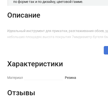
по форме так и по дизайну, цветовой гамме.
Описание
Идеальный инструмент для прикатки, разглаживания обоев, у
небольших площадях.высота покрытия 7ммдиаметр бугеля 6
Характеристики
Материал
Резина
Отзывы