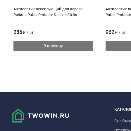
Антисептик лессирующий для дерева
Антисептик л
Рябина Pufas ProNatur Decoself 0.8л
Pufas ProNatur
286
962
₽
/
шт.
₽
/
шт.
В корзину
КАТАЛО
Стройма
Отделоч