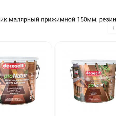
лик малярный прижимной 150мм, рези
‹