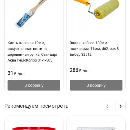
Цвет: Венге
Расход: По строганой и бревенчатой поверхности
древесины — 10-14 м2/л, по пилёной поверхности
древесины — 4-6 м2/л
Время высыхания: 24 часа. Повторное нанесение через 12
Кисть плоская 19мм,
Валик в сборе 180мм
искуственная щетина,
полиакрил 11мм, d62, ось 8,
часов
деревянная ручка, Стандарт
Бибер 32512
Объем: 9 л
Аква РемоКолор 01-1-505
286
Вес: 7.5 кг
₽
/
шт.
31
₽
/
шт.
В корзину
В корзину
‹
›
Рекомендуем посмотреть