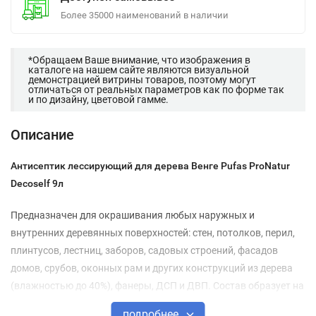
Более 35000 наименований в наличии
*Обращаем Ваше внимание, что изображения в
каталоге на нашем сайте являются визуальной
демонстрацией витрины товаров, поэтому могут
отличаться от реальных параметров как по форме так
и по дизайну, цветовой гамме.
Описание
Антисептик лессирующий для дерева Венге Pufas ProNatur
Decoself 9л
Предназначен для окрашивания любых наружных и
внутренних деревянных поверхностей: стен, потолков, перил,
плинтусов, лестниц, заборов, садовых строений, фасадов
домов, срубов, оконных рам и других конструкций из дерева
(влажностью до 40%), фанеры, ДСП и ДВП. Состав образует на
поверхности древесины воздухопроницаемое, биозащитное,
подробнее