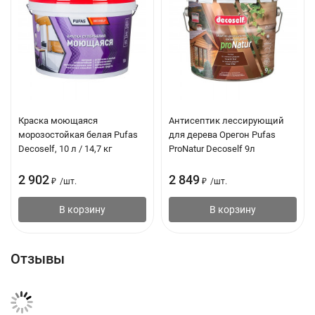
Краска моющаяся
Антисептик лессирующий
морозостойкая белая Pufas
для дерева Орегон Pufas
Decoself, 10 л / 14,7 кг
ProNatur Decoself 9л
2 902
2 849
₽
/
шт.
₽
/
шт.
В корзину
В корзину
Отзывы