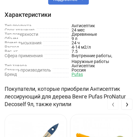
влагоотталкивающее, эластичное полимерное покрытие.
Характеристики
В состав антисептика входят льняное масло, а так же
светостойкие и атмосферостойкие пигменты, что
Тип продукта
Антисептик
Срок хранения
24 мес
обеспечивает длительную защиту поверхности от гниения и
Тип поверхности
Деревянные
Объем
9 л
сохраняет первоначальный цвет окрашенной
Время высыхания
24 ч
поверхности. Сохраняет и усиливает текстуру древесины,
Расход
4-14 м2/л
Вес, кг
7.5
придает ей желаемый оттенок.
Сфера применения
Внутренние работы,
Наружные работы
Тип товара
Антисептик
Технические характеристики
Страна-производитель
Россия
Бренд
Pufas
Тип товара: Антисептик
Покупатели, которые приобрели Антисептик
Тип антисептика: Биозащитный, водоотталкивающий
лессирующий для дерева Венге Pufas ProNatur
‹
›
Тип работ: Внутренние, наружные
Decoself 9л, также купили
Применение: Для дерева
Степень концентрации: Готовый
Вид: Лессирующий