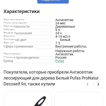
влагоотталкивающее, эластичное полимерное покрытие.
Характеристики
В состав антисептика входят льняное масло, а так же
светостойкие и атмосферостойкие пигменты, что
Тип продукта
Антисептик
Срок хранения
24 мес
обеспечивает длительную защиту поверхности от гниения и
Тип поверхности
Деревянные
Объем
9 л
сохраняет первоначальный цвет окрашенной
Время высыхания
24 ч
поверхности. Сохраняет и усиливает текстуру древесины,
Расход
4-14 м2/л
Основной цвет
Белый
придает ей желаемый оттенок.
Вес, кг
7.5
Сфера применения
Внутренние работы,
Наружные работы
Технические характеристики
Тип товара
Антисептик
Страна-производитель
Россия
Бренд
Pufas
Тип товара: Антисептик
Тип антисептика: Биозащитный, водоотталкивающий
Покупатели, которые приобрели Антисептик
лессирующий для дерева Белый Pufas ProNatur
Тип работ: Внутренние, наружные
‹
›
Decoself 9л, также купили
Применение: Для дерева
Степень концентрации: Готовый
Вид: Лессирующий