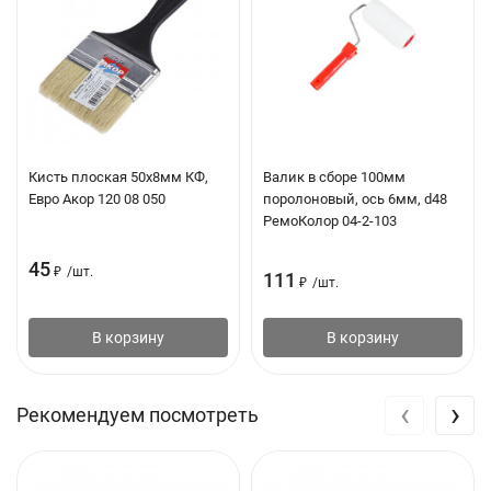
Цвет: Белый
Расход: По строганой и бревенчатой поверхности
древесины — 10-14 м2/л, по пилёной поверхности
древесины — 4-6 м2/л
Время высыхания: 24 часа. Повторное нанесение через 12
Кисть плоская 50х8мм КФ,
Валик в сборе 100мм
часов
Евро Акор 120 08 050
поролоновый, ось 6мм, d48
РемоКолор 04-2-103
Объем: 9 л
Вес: 7.5 кг
45
₽
/
шт.
111
₽
/
шт.
В корзину
В корзину
‹
›
Рекомендуем посмотреть