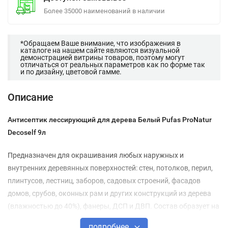
Более 35000 наименований в наличии
*Обращаем Ваше внимание, что изображения в
каталоге на нашем сайте являются визуальной
демонстрацией витрины товаров, поэтому могут
отличаться от реальных параметров как по форме так
и по дизайну, цветовой гамме.
Описание
Антисептик лессирующий для дерева Белый Pufas ProNatur
Decoself 9л
Предназначен для окрашивания любых наружных и
внутренних деревянных поверхностей: стен, потолков, перил,
плинтусов, лестниц, заборов, садовых строений, фасадов
домов, срубов, оконных рам и других конструкций из дерева
(влажностью до 40%), фанеры, ДСП и ДВП. Состав образует на
поверхности древесины воздухопроницаемое, биозащитное,
подробнее