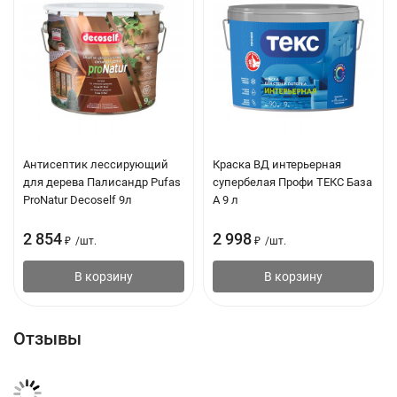
Антисептик лессирующий
Краска ВД интерьерная
для дерева Палисандр Pufas
супербелая Профи ТЕКС База
ProNatur Decoself 9л
А 9 л
2 854
2 998
₽
/
шт.
₽
/
шт.
В корзину
В корзину
Отзывы