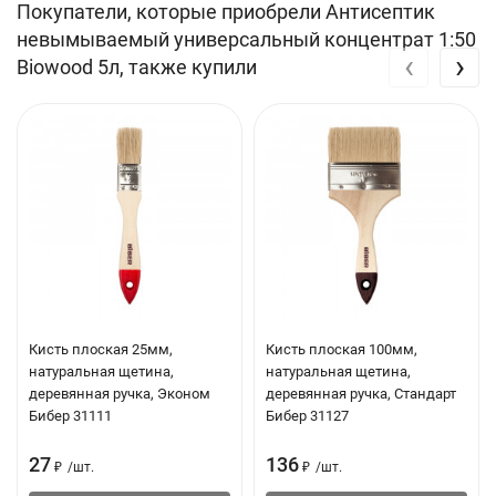
Покупатели, которые приобрели Антисептик
Эффективен
невымываемый универсальный концентрат 1:50
‹
›
Biowood 5л, также купили
Глубоко проникает в структуру древесины, и не вымывается за
счет полимеризации лигнина с компонентами
Сохраняет древесину на долгий срок
Не горюч
Не горит сам, и не поддерживает горение обработанной
древесины
Пожаровзрывобезопасен - не содержит горючие и
взрывчатые компоненты
Кисть плоская 25мм,
Кисть плоская 100мм,
Практичен
натуральная щетина,
натуральная щетина,
деревянная ручка, Эконом
деревянная ручка, Стандарт
Может применяться в качестве биозащитной грунтовки перед
Бибер 31111
Бибер 31127
нанесением ЛКМ
27
136
₽
/
шт.
₽
/
шт.
Предает древесине экологичный серо-зеленый цвет