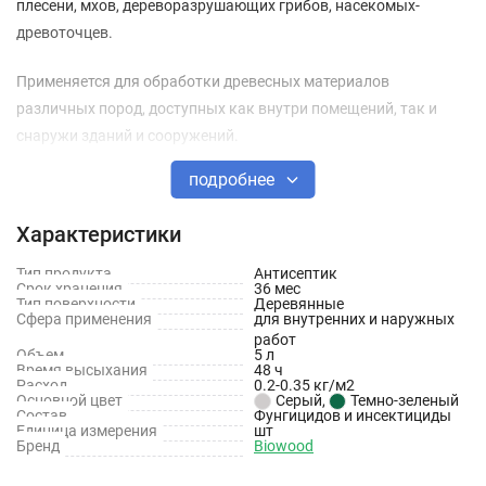
плесени, мхов, дереворазрушающих грибов, насекомых-
древоточцев.
Применяется для обработки древесных материалов
различных пород, доступных как внутри помещений, так и
снаружи зданий и сооружений.
подробнее
Эффективно защищает деревянные конструкции в жестких
климатических условиях тропического климата, а также при
Характеристики
укладке деревянных конструкций в грунт и постоянном
контакте с влагой.
Тип продукта
Антисептик
Срок хранения
36 мес
Тип поверхности
Деревянные
Преимущества
Сфера применения
для внутренних и наружных
работ
Объем
5 л
Экологически безопасен
Время высыхания
48 ч
Расход
0.2-0.35 кг/м2
Основной цвет
Серый
,
Темно-зеленый
Не выделяет в окружающую среду вредных веществ и не
Состав
Фунгицидов и инсектициды
Единица измерения
шт
имеет запаха
Бренд
Biowood
Не вызывает аллергии у человека и животных