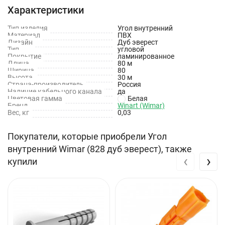
Характеристики
Тип изделия
Угол внутренний
Материал
ПВХ
Дизайн
Дуб эверест
Тип
угловой
Покрытие
ламинированное
Длина
80 м
Ширина
80
Высота
30 м
Страна-производитель
Россия
Наличие кабельного канала
да
Цветовая гамма
Белая
Бренд
Winart (Wimar)
Вес, кг
0,03
Покупатели, которые приобрели Угол
внутренний Wimar (828 дуб эверест), также
‹
›
купили