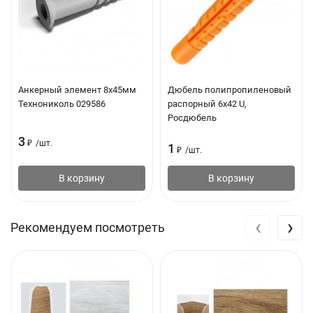
Анкерный элемент 8х45мм
Дюбель полипропиленовый
Технониколь 029586
распорный 6х42 U,
Росдюбель
3
₽
/
шт.
1
₽
/
шт.
В корзину
В корзину
‹
›
Рекомендуем посмотреть