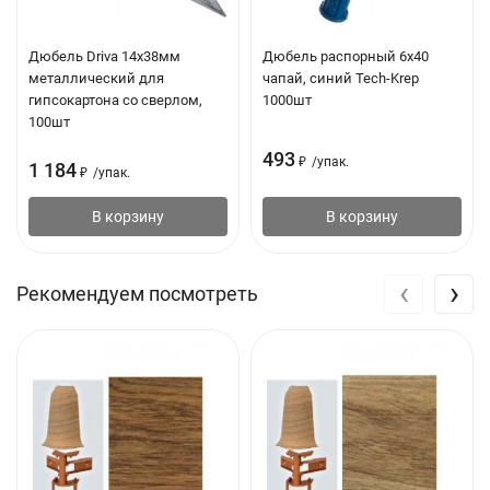
Дюбель Driva 14х38мм
Дюбель распорный 6х40
металлический для
чапай, синий Tech-Krep
гипсокартона со сверлом,
1000шт
100шт
493
₽
/
упак.
1 184
₽
/
упак.
В корзину
В корзину
‹
›
Рекомендуем посмотреть