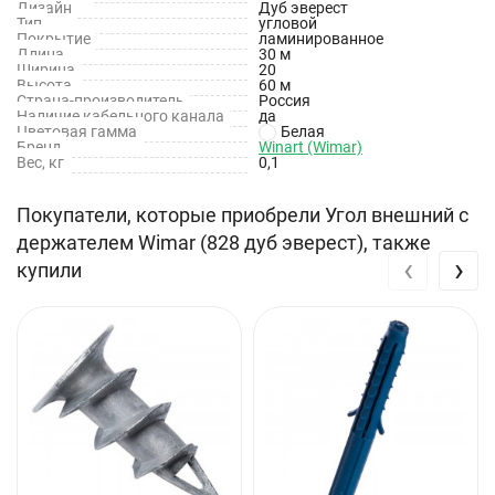
Дизайн
Дуб эверест
Тип
угловой
Покрытие
ламинированное
Длина
30 м
Ширина
20
Высота
60 м
Страна-производитель
Россия
Наличие кабельного канала
да
Цветовая гамма
Белая
Бренд
Winart (Wimar)
Вес, кг
0,1
Покупатели, которые приобрели Угол внешний с
держателем Wimar (828 дуб эверест), также
‹
›
купили