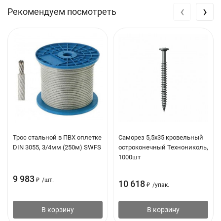
Эффективная глубина анкеровки: 40 мм
‹
›
Рекомендуем посмотреть
Применение
Подконструкции
Шкафчики
Плинтусы
Обшивка досками
Кабельные каналы
Зажимы для кабеля
Трос стальной в ПВХ оплетке
Саморез 5,5х35 кровельный
Опоры трубопроводов
DIN 3055, 3/4мм (250м) SWFS
остроконечный Технониколь,
1000шт
9 983
₽
/
шт.
10 618
₽
/
упак.
В корзину
В корзину