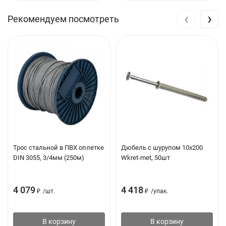
Эффективная глубина анкеровки: 40 мм
‹
›
Рекомендуем посмотреть
Применение
Подконструкции
Шкафчики
Плинтусы
Обшивка досками
Кабельные каналы
Зажимы для кабеля
Трос стальной в ПВХ оплетке
Дюбель с шурупом 10х200
Опоры трубопроводов
DIN 3055, 3/4мм (250м)
Wkret-met, 50шт
4 079
4 418
₽
/
шт.
₽
/
упак.
В корзину
В корзину