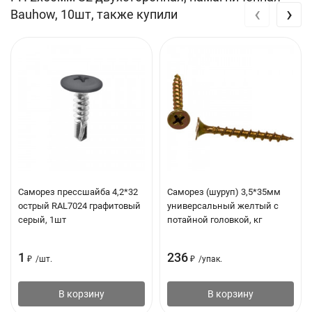
‹
›
Bauhow, 10шт, также купили
Саморез прессшайба 4,2*32
Саморез (шуруп) 3,5*35мм
острый RAL7024 графитовый
универсальный желтый с
серый, 1шт
потайной головкой, кг
1
236
₽
/
шт.
₽
/
упак.
В корзину
В корзину