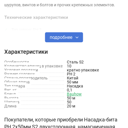
шурупов, винтов и болтов и прочих крепежных элементов.
Технические характеристики
Тип шлица: PH 2
подробнее
Длина: 50 мм
Материал: Сталь S2
Характеристики
Двухсторонняя: Да
Особенности
Сталь S2
Количество единиц в упаковке
10
Условия продажи
кратно упаковке
Размер головки
PH 2
Страна-производитель
Китай
Общая длина
50 мм
Тип товара
Насадка
Вес, кг
0,1
Бренд
Bauhow
Высота
50 м
Ширина
50
Длина
20 м
Покупатели, которые приобрели Насадка-бита
PH 2х50мм S2 двухсторонная, намагниченная