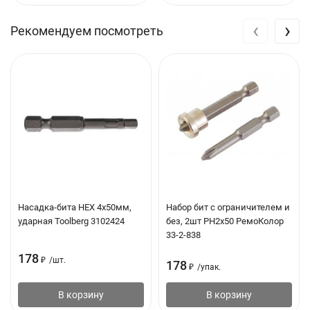
‹
›
Рекомендуем посмотреть
Насадка-бита HEX 4х50мм,
Набор бит с ограничителем и
ударная Toolberg 3102424
без, 2шт PH2х50 РемоКолор
33-2-838
178
₽
/
шт.
178
₽
/
упак.
В корзину
В корзину