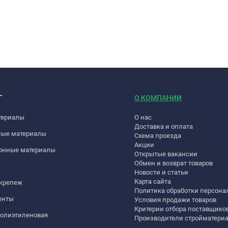
Г
О КОМПАНИИ
териалы
О нас
Доставка и оплата
ные материалы
Схема проезда
Акции
онные материалы
Открытые вакансии
Обмен и возврат товаров
Новости и статьи
Карта сайта
 крепеж
Политика обработки персон
енты
Условия продажи товаров
Критерии отбора поставщико
полиэтиленовая
Производители стройматери