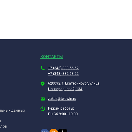
КОНТАКТЫ
+7 (343) 383-56-62
+7 (343) 382-63-22
620092, г. Екатеринбург, улица
Новгородцевой, 13А
zakaz@twowin.ru
Режим работы:
альных данных
Пн-Сб 9:00—19:00
в
алов