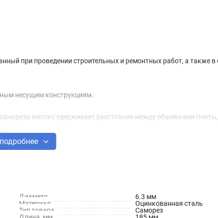
нный при проведении строительных и ремонтных работ, а также в 
льным несущим конструкциям.
 самореза жестко удерживает расстояние между обшивками плиты,
ия.
подробнее
Диаметр
6.3 мм
Материал
Оцинкованная сталь
Тип товара
Саморез
Длина, мм
185 мм