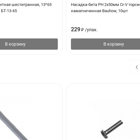
итная шестигранная, 13*65
Насадка-бита PH 2х50мм Cr-V торси
 БТ-13-65
намагниченная Bauhow, 10шт
229
₽
/
упак.
В корзину
В корзину
‹