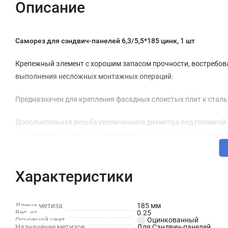
Описание
Саморез для сэндвич-панелей 6,3/5,5*185 цинк, 1 шт
Крепежный элемент с хорошим запасом прочности, востребова
выполнения несложных монтажных операций.
Предназначен для крепления фасадных слоистых плит к ста
Дополнительная резьба увеличенного диаметра под головкой
одновременно повышая эффективность и плотность соединен
Технические характеристики
Характеристики
Форма головки: Шестигранная
Покрытие: Оцинкованный
Длина метиза
185 мм
Вес, кг
0.25
Основной материал: Сталь
Основной цвет
Оцинкованный
Назначение метизов
Для Сэндвич-панелей