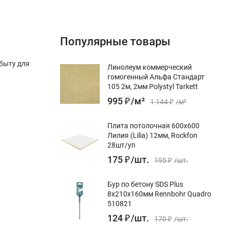
Популярные товары
быту для
Линолеум коммерческий
гомогенный Альфа Стандарт
105 2м, 2мм Polystyl Tarkett
995
₽
/
м²
1 144
₽
/
м²
Плита потолочная 600х600
Лилия (Lilia) 12мм, Rockfon
28шт/уп
175
₽
/
шт.
195
₽
/
шт.
Бур по бетону SDS Plus
8x210х160мм Rennbohr Quadro
510821
124
₽
/
шт.
170
₽
/
шт.