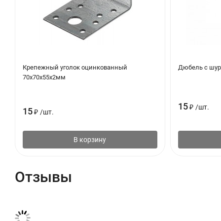
Крепежный уголок оцинкованный
Дюбель с шур
70х70х55х2мм
15
₽
/
шт.
15
₽
/
шт.
В корзину
Отзывы