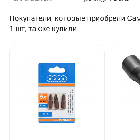
Материал поверхности применения: Металл
Цветовая палитра: Серый / серебристый
Покупатели, которые приобрели Само
Длина: 185 мм
1 шт, также купили
Диаметр: 6.3 мм