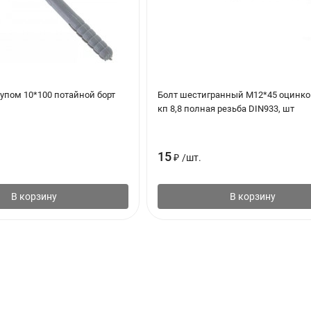
упом 10*100 потайной борт
Болт шестигранный М12*45 оцинк
кп 8,8 полная резьба DIN933, шт
15
₽
/
шт.
В корзину
В корзину