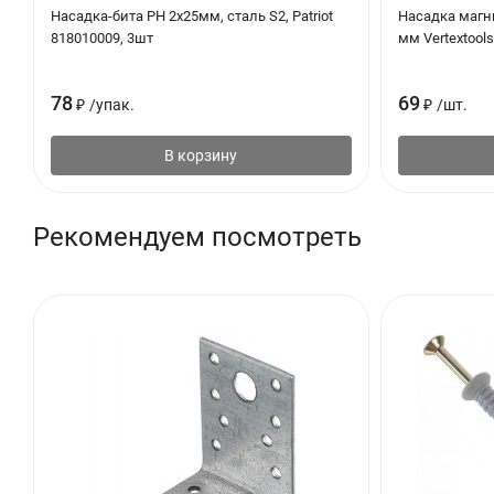
Насадка-бита PH 2х25мм, сталь S2, Patriot
Насадка магн
818010009, 3шт
мм Vertextools
78
69
₽
/
упак.
₽
/
шт.
В корзину
Рекомендуем посмотреть