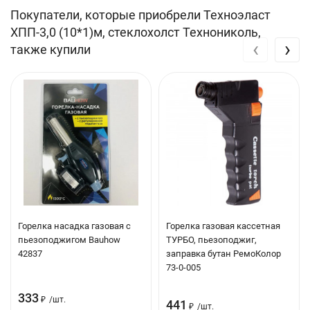
Покупатели, которые приобрели Техноэласт
конструкций.
ХПП-3,0 (10*1)м, стеклохолст Технониколь,
‹
›
Основа Х - стеклохолст
также купили
Тип покрытия: вверх П - пленка
Тип покрытия: низ П - пленка
Таблица Характеристик материалов:
Наименование
Ед.
Критерий
ТЕХНОЭЛАС
показателя
изм.
П
Горелка насадка газовая с
Горелка газовая кассетная
Обозначение*
-
-
ЭПП
ХП
пьезоподжигом Bauhow
ТУРБО, пьезоподжиг,
42837
заправка бутан РемоКолор
73-0-005
Масса
кг/м2
±5 %**
5,0
3,8
333
₽
/
шт.
441
₽
/
шт.