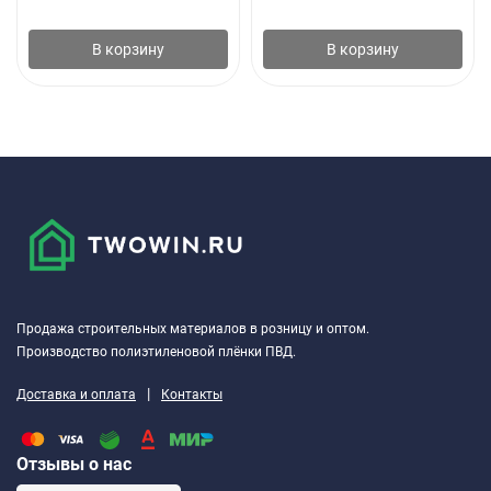
В корзину
В корзину
Толщина
мм
±5 %
4,0
3,
Максимальная сила
Н
± 200***
800
50
растяжения:
вдоль
600
30
поперек
Продажа строительных материалов в розницу и оптом.
Производство полиэтиленовой плёнки ПВД.
Масса вяжущего с
кг/м2
не менее
|
Доставка и оплата
Контакты
наплавляемой
стороны
Отзывы о нас