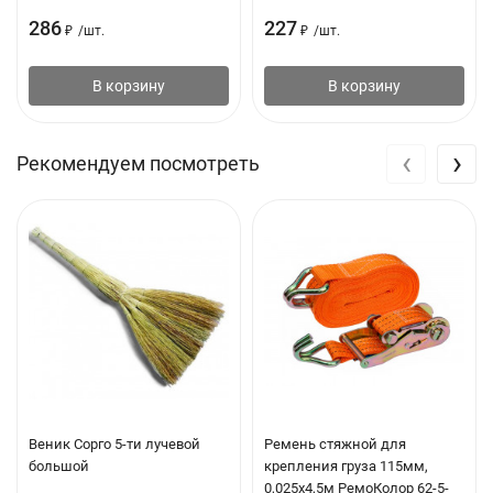
286
227
₽
/
шт.
₽
/
шт.
В корзину
В корзину
‹
›
Рекомендуем посмотреть
Веник Сорго 5-ти лучевой
Ремень стяжной для
большой
крепления груза 115мм,
0,025х4,5м РемоКолор 62-5-