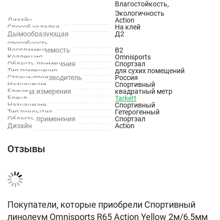
Влагостойкость,
Вес ISO 23997: 4650 г/м2
Экологичность
Дизайн
Action
Способ укладки
На клей
Тип основы: Вспененная основа
Дымообразующая
Д2
способность
Способ укладки: На клей
Воспламеняемость
В2
Коллекция
Omnisports
Направление укладки: Реверсивная
Область применения
Спортзал
Тип помещения
для сухих помещений
Страна-производитель
Россия
Единица производства продукции: Рулон
Назначение
Спортивный
Единица измерения
квадратный метр
Бренд
Tarkett
Назначение
Спортивный
Тип покрытия
Гетерогенный
Область применения
Спортзал
Дизайн
Action
Отзывы
Покупатели, которые приобрели Спортивный
линолеум Omnisports R65 Action Yellow 2м/6,5мм