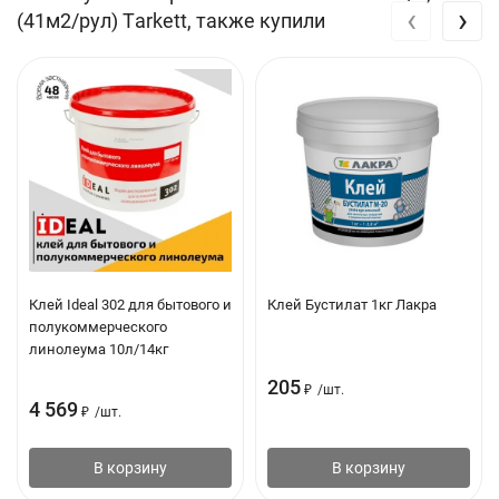
‹
›
(41м2/рул) Тarkett, также купили
Клей Ideal 302 для бытового и
Клей Бустилат 1кг Лакра
полукоммерческого
линолеума 10л/14кг
205
₽
/
шт.
4 569
₽
/
шт.
В корзину
В корзину