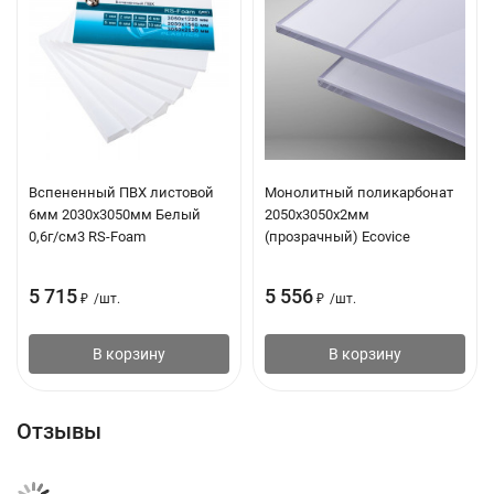
Вспененный ПВХ листовой
Монолитный поликарбонат
6мм 2030х3050мм Белый
2050х3050х2мм
0,6г/см3 RS-Foam
(прозрачный) Ecovice
5 715
5 556
₽
/
шт.
₽
/
шт.
В корзину
В корзину
Отзывы