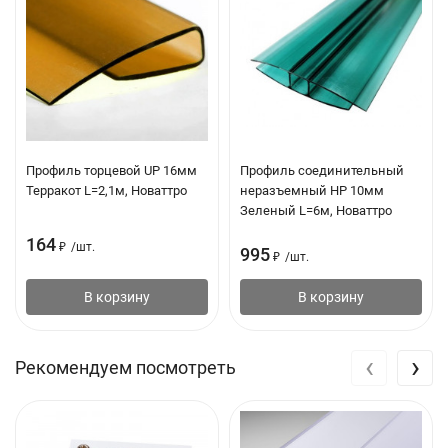
Срок службы: 10 лет
Профиль торцевой UP 16мм
Профиль соединительный
Терракот L=2,1м, Новаттро
неразъемный НР 10мм
Зеленый L=6м, Новаттро
164
₽
/
шт.
995
₽
/
шт.
В корзину
В корзину
‹
›
Рекомендуем посмотреть