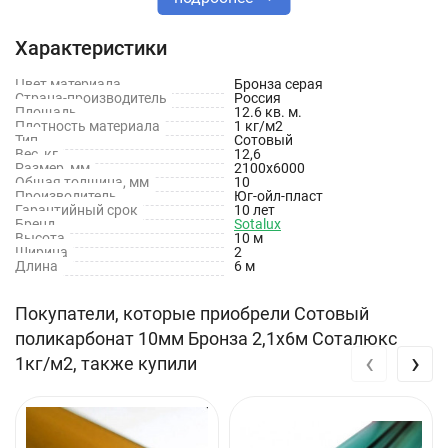
силикатного стекла в 50 раз, а легче в 250 раз.
Характеристики
Уникальные свойства позволяют решать самые разные
архитектурные задачи. Именно поэтому он весьма
Цвет материала
Бронза серая
Страна-производитель
Россия
востребован в строительстве (внутренняя и внешняя отделка
Площадь
12.6 кв. м.
Плотность материала
1 кг/м2
зданий, остекление балконов и веранд, возведение козырьков
Тип
Сотовый
и навесов), Кроме того, этот материал получил широкое
Вес, кг
12,6
Размер, мм
2100х6000
распространение в сельском хозяйстве для строительства
Общая толщина, мм
10
Производитель
Юг-ойл-пласт
теплиц, парников.
Гарантийный срок
10 лет
Бренд
Sotalux
Высота
10 м
Технические характеристики
Ширина
2
Длина
6 м
Длина: 6000 мм
Покупатели, которые приобрели Сотовый
Ширина: 2100 мм
поликарбонат 10мм Бронза 2,1х6м Соталюкс
‹
›
Толщина: 10 мм
1кг/м2, также купили
Плотность: 1 кг/м²
Цвет: Серая бронза