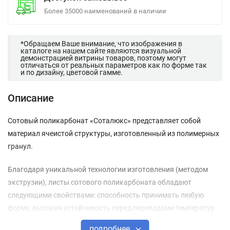
Более 35000 наименований в наличии
*Обращаем Ваше внимание, что изображения в
каталоге на нашем сайте являются визуальной
демонстрацией витрины товаров, поэтому могут
отличаться от реальных параметров как по форме так
и по дизайну, цветовой гамме.
Описание
Сотовый поликарбонат «Соталюкс» представляет собой
материал ячеистой структуры, изготовленный из полимерных
гранул.
Благодаря уникальной технологии изготовления (методом
экструзии), листы сотового поликарбоната обладают
следующими свойствами: способность принимать любую
форму, высокая устойчивость перед перепадами температур
(минимальная -40°C, максимальная +120°C), прочнее
подробнее