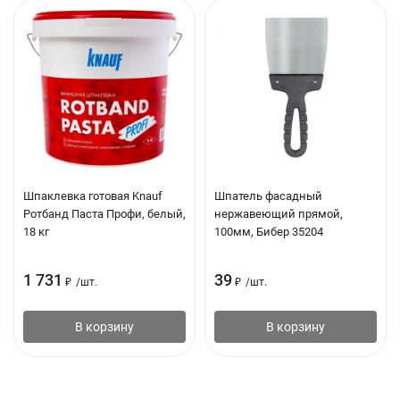
Шпаклевка готовая Knauf
Шпатель фасадный
Ротбанд Паста Профи, белый,
нержавеющий прямой,
18 кг
100мм, Бибер 35204
1 731
39
₽
/
шт.
₽
/
шт.
В корзину
В корзину