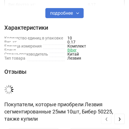
Вес брутто, кг:
0,17
подробнее
Тип товара
Лезвия
Характеристики
Ширина лезвия, мм
25
Количество единиц в упаковке
10
Вес, кг
0.17
Единица измерения
Комплект
Бренд
Biber
Форма лезвия
Прямое
Страна-производитель
Китай
Тип товара
Лезвия
Отзывы
Покупатели, которые приобрели Лезвия
сегментированные 25мм 10шт, Бибер 50225,
‹
›
также купили