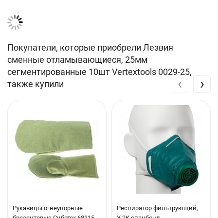
Ширина: 25 мм
Толщина: 0.5 мм
Покупатели, которые приобрели Лезвия
Количество: 10 шт
сменные отламывающиеся, 25мм
сегментированные 10шт Vertextools 0029-25,
‹
›
также купили
Рукавицы огнеупорные
Респиратор фильтрующий,
брезентовые Сибртех 68115
У-2К спанбонд