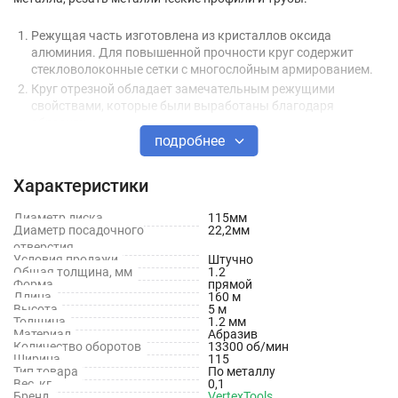
Режущая часть изготовлена из кристаллов оксида
алюминия. Для повышенной прочности круг содержит
стекловолоконные сетки с многослойным армированием.
Круг отрезной обладает замечательным режущими
свойствами, которые были выработаны благодаря
абразиву
подробнее
Круги отрезные применяются на УШМ для резки
металлических деталей и заготовок, строительной
арматуры и других материалов.
Характеристики
Технические характеристики круга отрезного по металлу
Диаметр диска
115мм
Диаметр посадочного
22,2мм
vertextools 115-1,2-22
отверстия
Условия продажи
Штучно
Общая толщина, мм
1.2
Тип диска: отрезной
Форма
прямой
Длина
160 м
Диаметр: 115 мм
Высота
5 м
Толщина
1.2 мм
Материал
Абразив
Посадочный диаметр: 22.2 мм
Количество оборотов
13300 об/мин
Ширина
115
Толщина: 1.2 мм
Тип товара
По металлу
Вес, кг
0,1
Бренд
VertexTools