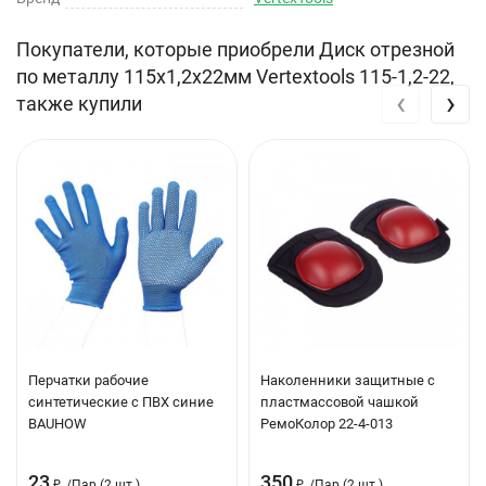
Назначение: по металлу
Форма: прямой
Покупатели, которые приобрели Диск отрезной
по металлу 115х1,2х22мм Vertextools 115-1,2-22,
Max число оборотов: 13300 об/мин
‹
›
также купили
Количество в упаковке: 1 шт
Перчатки рабочие
Наколенники защитные с
синтетические с ПВХ синие
пластмассовой чашкой
BAUHOW
РемоКолор 22-4-013
23
350
₽
/
Пар (2 шт.)
₽
/
Пар (2 шт.)