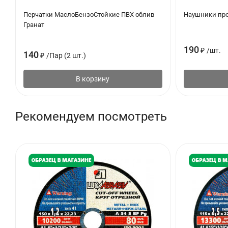
Перчатки МаслоБензоСтойкие ПВХ облив
Наушники про
Гранат
190
₽
/
шт.
140
₽
/
Пар (2 шт.)
В корзину
Рекомендуем посмотреть