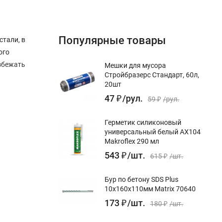
Популярные товары
стали, в
ого
избежать
Мешки для мусора
Стройбразерс Стандарт, 60л,
20шт
47
₽
/
рул.
59
₽
/
рул.
Герметик силиконовый
универсальный белый AX104
Makroflex 290 мл
543
₽
/
шт.
615
₽
/
шт.
Бур по бетону SDS Plus
10x160х110мм Matrix 70640
173
₽
/
шт.
180
₽
/
шт.