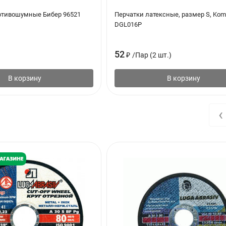
тивошумные Бибер 96521
Перчатки латексные, размер S, Kom
DGL016P
52
₽
/
Пар (2 шт.)
В корзину
В корзину
‹