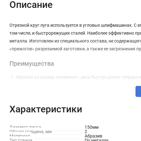
Описание
Отрезной круг луга используется в угловых шлифмашинах. С 
том числе, и быстрорежущих сталей. Наиболее эффективно при
металла. Изготовлен из специального состава, не содержащег
«прижогов» разрезаемой заготовки, а также ее загрязнения п
Преимущества
Абразив из оксида алюминия - диск быстро режет твердые
Безопасность работы - круг оснащен двухслойной сеткой у
Бакелитовая связка - абразивное зерно надежно закреплен
Толщина 2 мм - тонкий круг режет материал быстро, кромк
Характеристики
Технические характеристики
Назначение: По металлу
Диаметр диска
150мм
Общая толщина, мм
2
Материал
Абразив
Форма: Прямой
Тип товара
По металлу