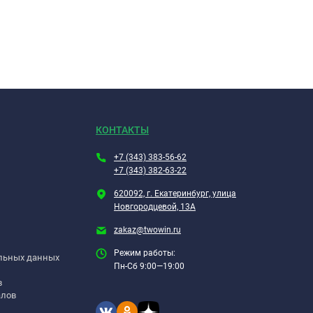
КОНТАКТЫ
+7 (343) 383-56-62
+7 (343) 382-63-22
620092, г. Екатеринбург, улица
Новгородцевой, 13А
zakaz@twowin.ru
Режим работы:
альных данных
Пн-Сб 9:00—19:00
в
алов