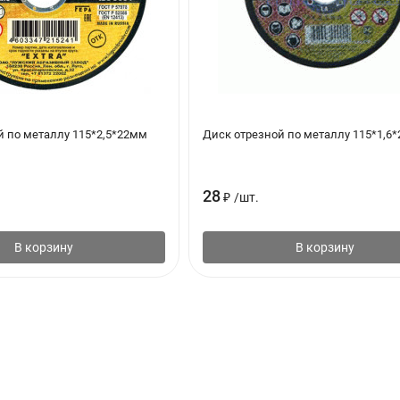
й по металлу 115*2,5*22мм
Диск отрезной по металлу 115*1,6
28
₽
/
шт.
В корзину
В корзину