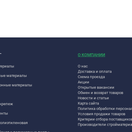
Г
О КОМПАНИИ
териалы
О нас
Доставка и оплата
ные материалы
Схема проезда
Акции
онные материалы
Открытые вакансии
Обмен и возврат товаров
Новости и статьи
Карта сайта
 крепеж
Политика обработки персон
енты
Условия продажи товаров
Критерии отбора поставщико
полиэтиленовая
Производители стройматери