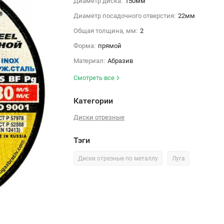
Диаметр диска:
150мм
Диаметр посадочного отверстия:
22мм
Общая толщина, мм:
2
Форма:
прямой
Материал:
Абразив
Смотреть все
Категории
Диски отрезные
Тэги
Диски отрезные по металлу
Луга