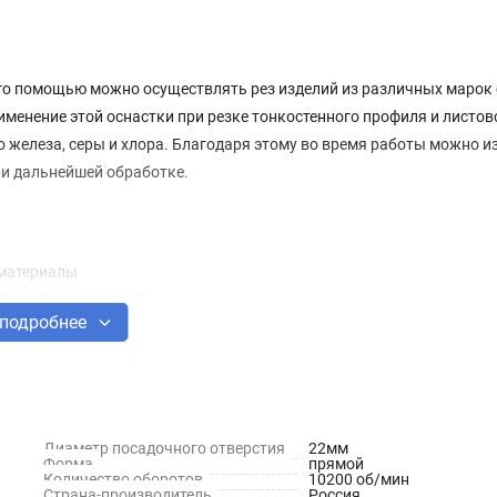
его помощью можно осуществлять рез изделий из различных марок 
менение этой оснастки при резке тонкостенного профиля и листов
о железа, серы и хлора. Благодаря этому во время работы можно 
ри дальнейшей обработке.
 материалы
стойчивой к разрыву
о на круге, работать можно на высокой скорости
подробнее
а получается аккуратной
Диаметр посадочного отверстия
22мм
Форма
прямой
Количество оборотов
10200 об/мин
Страна-производитель
Россия