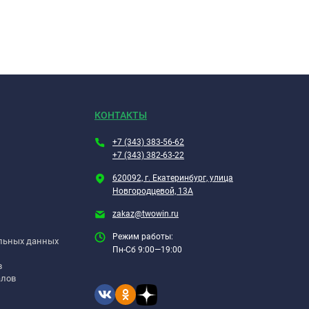
КОНТАКТЫ
+7 (343) 383-56-62
+7 (343) 382-63-22
620092, г. Екатеринбург, улица
Новгородцевой, 13А
zakaz@twowin.ru
Режим работы:
альных данных
Пн-Сб 9:00—19:00
в
алов