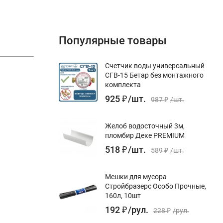
Популярные товары
Счетчик воды универсальный
СГВ-15 Бетар без монтажного
комплекта
925
₽
/
шт.
987
₽
/
шт.
Желоб водосточный 3м,
пломбир Деке PREMIUM
518
₽
/
шт.
589
₽
/
шт.
Мешки для мусора
Стройбразерс Особо Прочные,
160л, 10шт
192
₽
/
рул.
228
₽
/
рул.