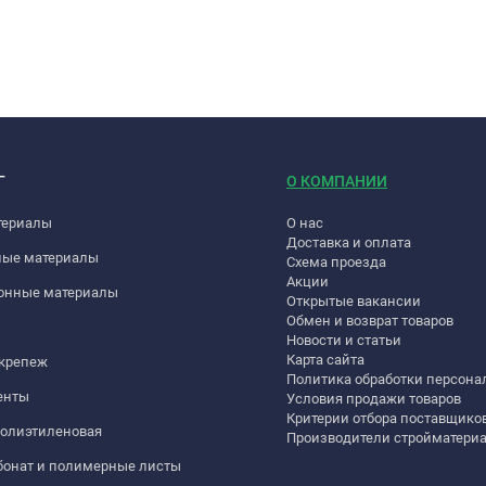
Г
О КОМПАНИИ
териалы
О нас
Доставка и оплата
ные материалы
Схема проезда
Акции
онные материалы
Открытые вакансии
Обмен и возврат товаров
Новости и статьи
Карта сайта
 крепеж
Политика обработки персон
енты
Условия продажи товаров
Критерии отбора поставщико
полиэтиленовая
Производители стройматери
бонат и полимерные листы