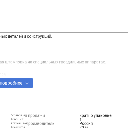
ных деталей и конструкций.
ная штамповка на специальных гвоздильных аппаратах.
028.
подробнее
Условия продажи
кратно упаковке
Вес, кг
1
Страна-производитель
Россия
Высота
70 м