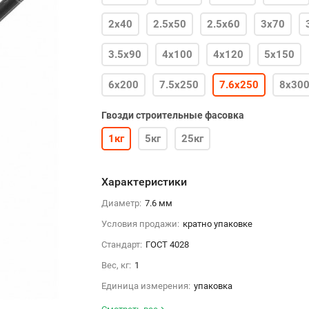
2х40
2.5х50
2.5х60
3х70
3.5х90
4х100
4х120
5х150
6х200
7.5х250
7.6х250
8х30
8.8х300
Гвозди строительные фасовка
1кг
5кг
25кг
Характеристики
Диаметр:
7.6 мм
Условия продажи:
кратно упаковке
Стандарт:
ГОСТ 4028
Вес, кг:
1
Единица измерения:
упаковка