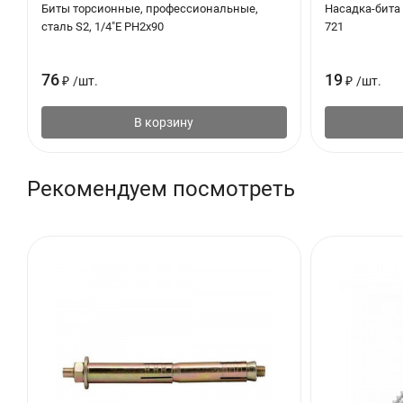
Биты торсионные, профессиональные,
Насадка-бита
сталь S2, 1/4"E PH2х90
721
76
19
₽
/
шт.
₽
/
шт.
В корзину
Рекомендуем посмотреть