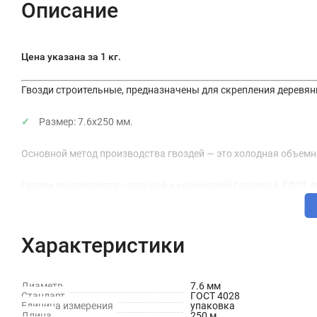
Описание
Цена указана за 1 кг.
Гвозди строительные, предназначены для скрепления деревян
Размер: 7.6х250 мм.
Основной метод производства гвоздей — это холодная объем
Гвозди выпускаются с плоской и конической головкой, ГОСТ 4
Характеристики
Диаметр
7.6 мм
Стандарт
ГОСТ 4028
Единица измерения
упаковка
Длина
250 м