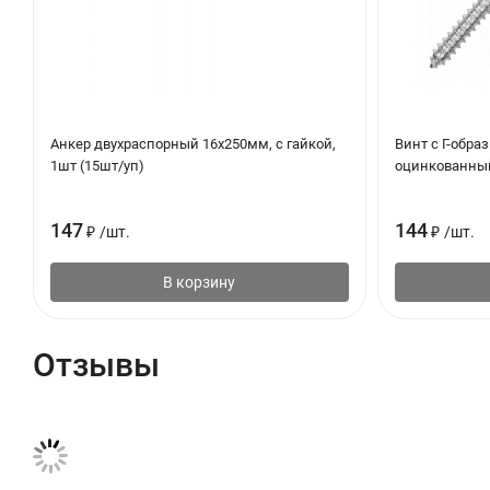
Анкер двухраспорный 16х250мм, с гайкой,
Винт с Г-обр
1шт (15шт/уп)
оцинкованный
147
144
₽
/
шт.
₽
/
шт.
В корзину
Отзывы