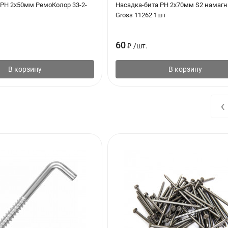
 PH 2х50мм РемоКолор 33-2-
Насадка-бита PH 2х70мм S2 намаг
Gross 11262 1шт
60
₽
/
шт.
В корзину
В корзину
‹