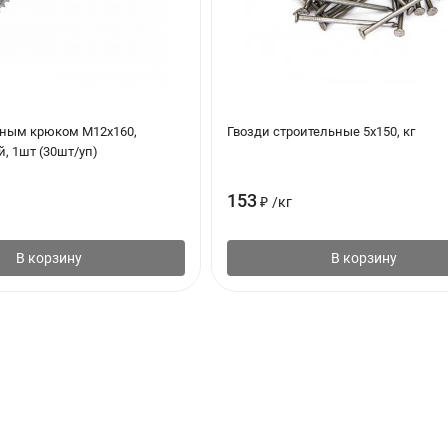
азным крюком М12х160,
Гвозди строительные 5х150, кг
, 1шт (30шт/уп)
153
₽
/
кг
В корзину
В корзину