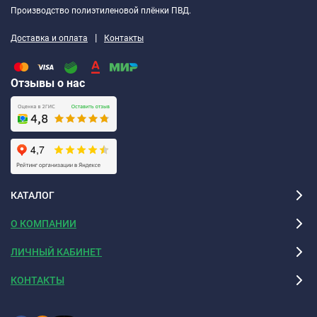
Производство полиэтиленовой плёнки ПВД.
Прочность на разрыв: До 2 MPa
|
Доставка и оплата
Контакты
Усадка: 0%
Срок годности: 18 месяцев
Отзывы о нас
Цвет: Красный
Объём: 300 мл
Подготовка
Работы производить при температуре окружающей среды
от +5°C до +35°C. Поверхности должны быть чистыми,
КАТАЛОГ
сухими, очищенными от масел, каменной крошки и пыли.
Старый герметик (если есть) - удалить механически.
О КОМПАНИИ
Для сохранения чистоты и эстетического вида шва
рекомендуется наклеить по краям шва малярную ленту до
ЛИЧНЫЙ КАБИНЕТ
нанесения герметика и удалить ленту сразу после
нанесения последнего.
КОНТАКТЫ
Защищать поверхность герметика от любого
механического и физико-химического воздействия до