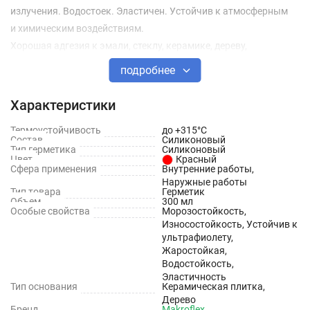
излучения. Водостоек. Эластичен. Устойчив к атмосферным
и химическим воздействиям.
Хорошая адгезия к эмали, стеклу, керамике, дереву,
металлам, эмалированным покрытиям.
подробнее
Хранить герметичным при температуре от +5°C до +30°C.
Характеристики
Выдерживает кратковременное замораживание (не более 14
суток) до -20°C.
Термоустойчивость
до +315°C
Состав
Силиконовый
Тип герметика
Силиконовый
Области применения
Цвет
Красный
Сфера применения
Внутренние работы,
Наружные работы
Герметизация в местах, подверженных действию высоких
Тип товара
Герметик
Объем
300 мл
температур: системы отопления, тепловые системы,
Особые свойства
Морозостойкость,
силовые установки
Износостойкость, Устойчив к
ультрафиолету,
Расшивка внешней облицовки каминов, расшивка трещин
Жаростойкая,
Водостойкость,
кирпичной кладки или облицовки печей
Эластичность
Тип основания
Керамическая плитка,
Герметизация дымоходов, баков с водой в банях, саунах
Дерево
Бренд
Makroflex