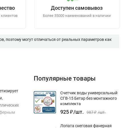
чество
Доступен самовывоз
 клиентов
Более 35000 наименований в наличии
в, поэтому могут отличаться от реальных параметров как
Популярные товары
етизирует
Счетчик воды универсальный
и,
СГВ-15 Бетар без монтажного
комплекта
ллических
925
₽
/
шт.
осферным
987
₽
/
шт.
Лопата снеговая фанерная