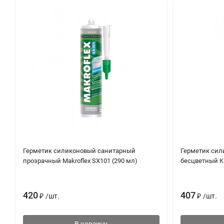
Технические характеристики:
Время образования пленки - 13-15 минут
Скорость затвердевания - 2,5-3 мм/24ч
2
Плотность (DIN 53479-B) - 1,26 г/см
Свойства затвердевшего герметика:
Подвижность, ISO 11 600 - +/- 12,5%
Сопротивление потоку, ISO 7390 - 0 мм
Герметик силиконовый санитарный
Герметик сил
Рост микроорганизмов, ISO 846 - 3
прозрачный Makroflex SX101 (290 мл)
бесцветный K
Уменьшение объема, ISO 10563 - 20+/-1 %
Окончательное удлинение при разрыве, ISO 37 - 2,5+/-0,2 Н
420
407
₽
/
шт.
₽
/
шт.
2
Модуль эластичности при удлинении - 1,1+/-0,1 Н/мм