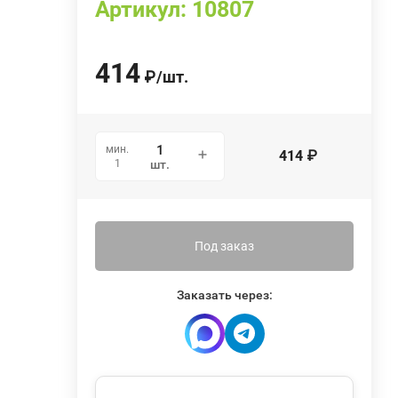
Артикул:
10807
414
₽
/
шт.
мин.
414
₽
1
шт.
Под заказ
Заказать через: