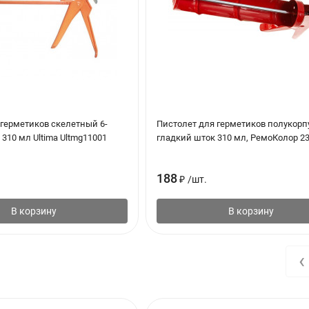
тставших частиц. Непористые поверхности следует очищать раство
я удалить до его испарения чистой сухой тряпкой.
риджа с резьбой и прикрутить специальный наконечник. Наконечн
тверстие для дозирования.
 герметиков скелетный 6-
Пистолет для герметиков полукорп
нечник силиконом, несколько раз нажав на спусковой крючок пист
310 мл Ultima Ultmg11001
гладкий шток 310 мл, РемоКолор 23
м для силикона. Убрать лишний силикон.
188
₽
/
шт.
ерхности материала не оседала грязь и поверхность шва не испыты
В корзину
В корзину
‹
ов и рук подходят влажные салфетки PENOSIL Premium Cleaning Wi
ским способом, используя для размягчения герметика средство PE
льной водой.