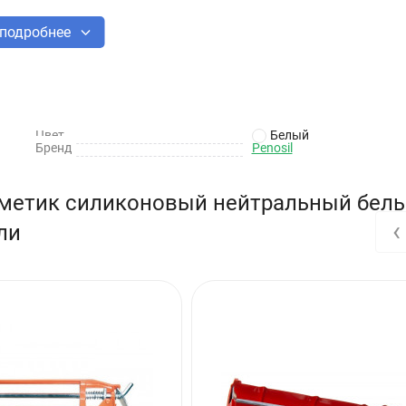
подробнее
ация соединений, в том числе на поверхностях, где использовани
ии алюминиевых оконных рам, в работах с листовым металлом и
Цвет
Белый
Бренд
Penosil
рметик силиконовый нейтральный бел
 +25 °C.
‹
ли
м случае, когда герметизируемые поверхности не находятся в конта
ов.