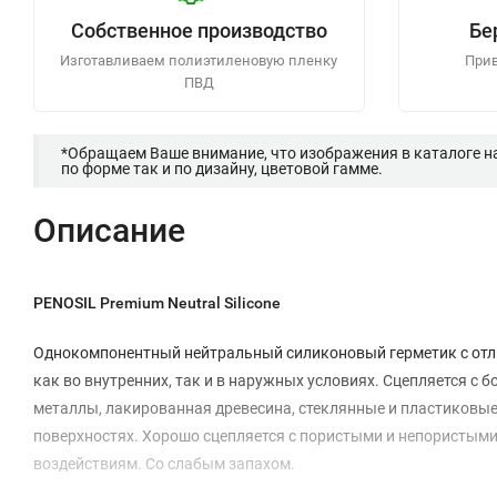
Собственное производство
Бе
Изготавливаем полиэтиленовую пленку
Прив
ПВД
*Обращаем Ваше внимание, что изображения в каталоге н
по форме так и по дизайну, цветовой гамме.
Описание
PENOSIL Premium Neutral Silicone
Однокомпонентный нейтральный силиконовый герметик с отли
как во внутренних, так и в наружных условиях. Сцепляется с
металлы, лакированная древесина, стеклянные и пластиковы
поверхностях. Хорошо сцепляется с пористыми и непористыми
воздействиям. Со слабым запахом.