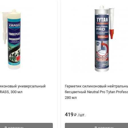
иконовый универсальный
Герметик силиконовый нейтральн
RASS, 300 мл
бесцветный Neutral Pro Tytan Profess
280 мл
2
/мм
419
₽
/
шт.