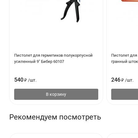
Инструкция по применению:
Соединяемые поверхности очистить от жира, масла, пыли и о
чистой хлопковой ветошью без ворсинок. Остатки растворител
280 мл пластиковый картридж:
отрезать верхнюю часть карт
необходимо отрезать так, чтобы образовалось достаточное о
Пистолет для герметиков полукорпусной
Пистолет для
Вставить картридж в пистолет для силикона и заполнить нако
усиленный 9" Бибер 60107
гранный шток 
После нанесения силикона разгладить его резиновым шпателе
540
246
₽
/
шт.
₽
/
шт.
Во время затвердения герметика следит за тем, чтобы на пов
механическую нагрузку.
В корзину
Очистка:
Рекомендуем посмотреть
Для удаления незатвердевшего герметика, очистки инструмент
использовать воду. Затвердевший герметик удалять механиче
Premium Silicone Remover и очистить поверхность губкой и мы