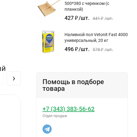
500*380 с черенком (с
планкой)
427
₽
/
шт.
е кислого
441
₽
/
шт.
Наливной пол Vetonit Fast 4000
универсальный, 20 кг
496
₽
/
шт.
578
₽
/
шт.
ый
›
Помощь в подборе
товара
кте с
+7 (343) 383-56-62
Отдел продаж