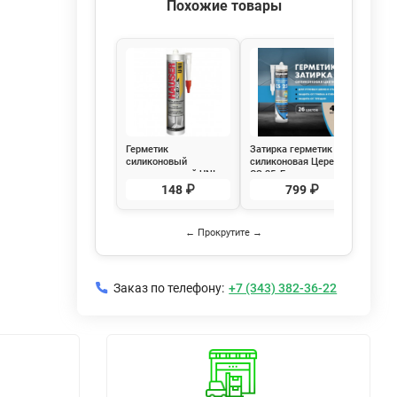
Похожие товары
Герметик
Затирка герметик
Герм
силиконовый
силиконовая Церезит
сили
универсальный UNI
CS 25, Багама
нейт
бесцветный Hauser
(бежевый) 280 мл
бесц
148 ₽
799 ₽
260 мл
Pro 
280 
← Прокрутите →
Заказ по телефону:
+7 (343) 382-36-22