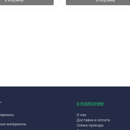
В корзину
В корзину
 и относительной влажности воздуха 50%.
аты производства при хранении в герметично закрытой оригинальн
нтиляцию.
Г
О КОМПАНИИ
личеством воды и обратиться к врачу.
териалы
О нас
ез какого-либо риска для здоровья.
Доставка и оплата
ные материалы
Схема проезда