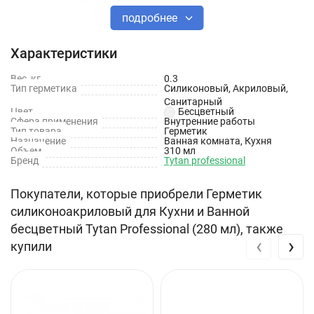
древесине, бетону, ПВХ и другим материалам.
подробнее
Устойчив к старению, погодным воздействиям и
ультрафиолету
Характеристики
Содержит антигрибковые добавки
Вес, кг
0.3
Тип герметика
Силиконовый, Акриловый,
Гладкая поверхность шва гарантирует низкую
Санитарный
Цвет
Бесцветный
впитываемость грязи
Сфера применения
Внутренние работы
Тип товара
Герметик
Можно окрашивать
Назначение
Ванная комната, Кухня
Объем
310 мл
Бренд
Tytan professional
Допускается хранение при температуре -5°C до 2 недель
Выдерживает 1 цикл заморозки
Покупатели, которые приобрели Герметик
силиконоакриловый для Кухни и Ванной
Применение:
бесцветный Tytan Professional (280 мл), также
‹
›
купили
Для внешней и внутренней герметизации швов в душевых
кабинах, ванных комнатах, кухнях
Для герметизации и соединения алюминия и стекла