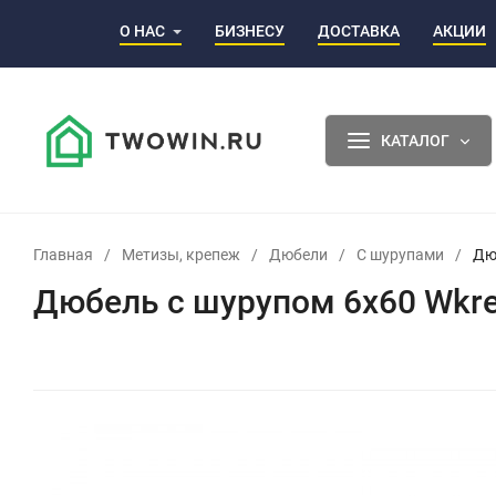
О НАС
БИЗНЕСУ
ДОСТАВКА
АКЦИИ
КАТАЛОГ
Главная
/
Метизы, крепеж
/
Дюбели
/
С шурупами
/
Дю
Дюбель с шурупом 6х60 Wkre