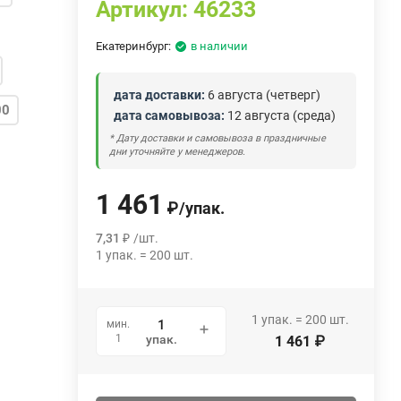
Артикул:
46233
Екатеринбург:
в наличии
дата доставки:
6 августа (четверг)
00
дата самовывоза:
12 августа (среда)
* Дату доставки и самовывоза в праздничные
дни уточняйте у менеджеров.
1 461
₽
/
упак.
7,31
₽
/
шт.
1
упак.
=
200
шт.
1
упак.
=
200
шт.
мин.
1
упак.
1 461
₽