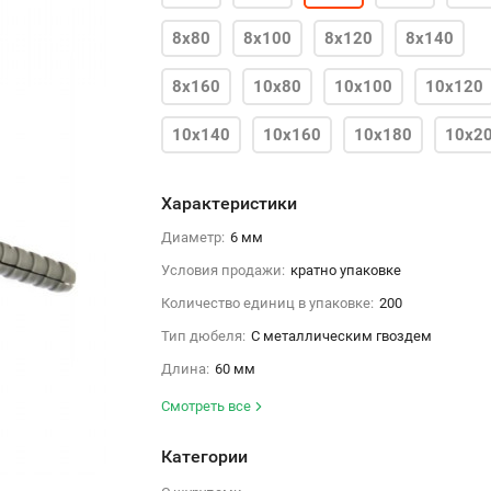
8х80
8х100
8х120
8х140
8х160
10х80
10х100
10х120
10х140
10х160
10х180
10х2
10х220
Характеристики
Диаметр:
6 мм
Условия продажи:
кратно упаковке
Количество единиц в упаковке:
200
Тип дюбеля:
С металлическим гвоздем
Длина:
60 мм
Смотреть все
Категории