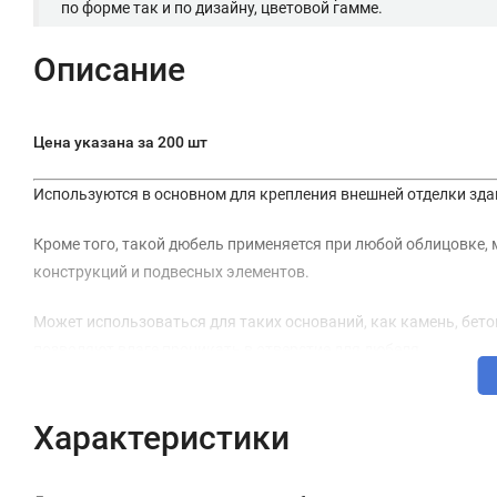
по форме так и по дизайну, цветовой гамме.
Описание
Цена указана за 200 шт
Используются в основном для крепления внешней отделки зда
Кроме того, такой дюбель применяется при любой облицовке,
конструкций и подвесных элементов.
Может использоваться для таких оснований, как камень, бето
позволяют влаге проникать в отверстие для дюбеля.
Широкая головка отлично подходит для тех видов работ, при
Характеристики
Технические характеристики