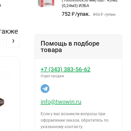
м
(0,24м3) ИЗБА
752
₽
/
упак.
892
₽
/
упак.
 также
›
Помощь в подборе
товара
+7 (343) 383-56-62
Отдел продаж
info@twowin.ru
Если у вас возникли вопросы при
оформлении заказа, обратитесь по
указанному контакту.