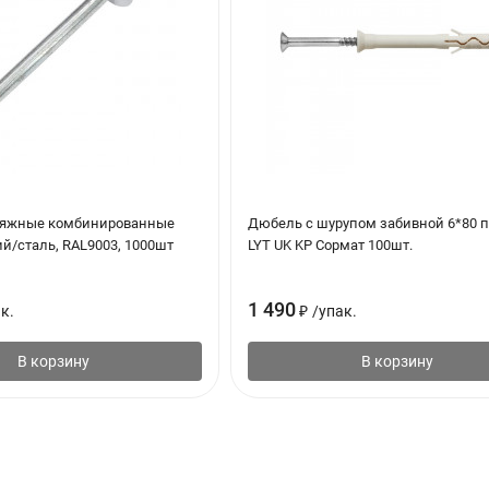
тяжные комбинированные
Дюбель с шурупом забивной 6*80 
й/сталь, RAL9003, 1000шт
LYT UK KP Сормат 100шт.
1 490
к.
₽
/
упак.
В корзину
В корзину