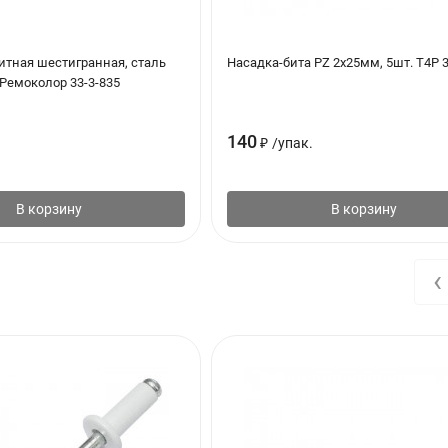
итная шестигранная, сталь
Насадка-бита PZ 2х25мм, 5шт. T4P 
 Ремоколор 33-3-835
140
₽
/
упак.
В корзину
В корзину
‹