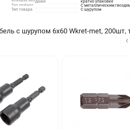
Условия продажи
кратно упаковке
Тип дюбеля
С металлическим гвозде
Тип товара
С шурупом
пустотелый кирпич
ель с шурупом 6х60 Wkret-met, 200шт,
‹