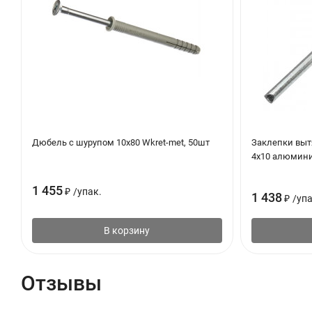
Дюбель с шурупом 10х80 Wkret-met, 50шт
Заклепки вы
4х10 алюмини
1 455
₽
/
упак.
1 438
₽
/
упа
В корзину
Отзывы