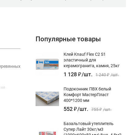
Популярные товары
Клей Knauf Flex С2 S1
эластичный для
керамогранита, камня, 25кг
деревянных
1 128
₽
/
шт.
1 240
₽
/
шт.
 не
Подоконник ПВХ белый
Комфорт МастерПласт
400*1200 мм
552
₽
/
шт.
основанию.
755
₽
/
шт.
Базальтовый утеплитель
Супер Лайт 30кг/м3
(1000х600х50 мм) 8шт. 4,8м2