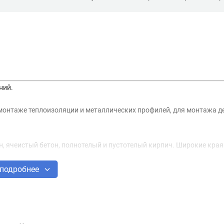
ний.
 монтаже теплоизоляции и металлических профилей, для монтажа 
н, ячеистый бетон, полнотелый и пустотелый кирпич. Широкие края
подробнее
 которых необходима фиксация материала с плотным прижатием к 