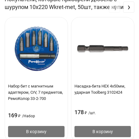
‹
›
шурупом 10х220 Wkret-met, 50шт, также купили
Тип товара: Дюбель с шурупом
Основание: Камень, бетон, ячеистый бетон, полнотелый и
пустотелый кирпич
Длина: 220 мм
Диаметр: 10 мм
Набор бит с магнитным
Насадка-бита HEX 4х50мм,
адаптером, CrV, 7 предметов,
ударная Toolberg 3102424
РемоКолор 33-2-700
178
₽
/
шт.
169
₽
/
Набор
В корзину
В корзину