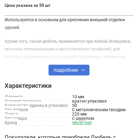
Цена указана за 50 шт
Используются в основном для крепления внешней отделки
зданий.
Кроме того, такой дюбель применяется при любой облицовке,
монтаже теплоизоляции и металлических профилей, для
монтажа деревянных конструкций и подвесных элементов.
подробнее
Может использоваться для таких оснований, как камень,
бетон, ячеистый бетон, полнотелый и пустотелый
Характеристики
кирпич. Широкие края не позволяют влаге проникать в
отверстие для дюбеля.
Диаметр
10 мм
Условия продажи
кратно упаковке
Количество единиц в упаковке
50
Широкая головка отлично подходит для тех видов работ, при
Тип дюбеля
С металлическим гвоздем
Длина
220 мм
которых необходима фиксация материала с плотным
Тип товара
С шурупом
Бренд
Wkret-met
прижатием к основанию.
Технические характеристики
Покупатели, которые приобрели Дюбель с