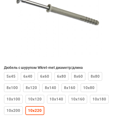
Дюбель с шурупом Wkret-met диаметр/длина
5х45
6х40
6х60
6х80
8х60
8х80
8х100
8х120
8х140
8х160
10х80
10х100
10х120
10х140
10х160
10х180
10х200
10х220