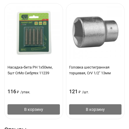
Насадка-бита PH 1х50мм,
Головка шестигранная
5шт CrMo Сибртех 11239
торцевая, CrV 1/2" 13мм
116
121
₽
/
упак.
₽
/
шт.
В корзину
В корзину