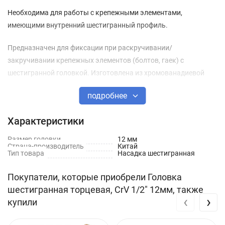
Необходима для работы с крепежными элементами,
имеющими внутренний шестигранный профиль.
Предназначен для фиксации при раскручивании/
закручивании крепежных элементов (болтов, гаек) с
шестигранной головкой. Изготовлена из хромованадиевой
стали.
подробнее
Она используется в строительстве, ремонте автомобилей,
Характеристики
мебели, электротехники и других отраслях.
Размер головки
12 мм
При работе с шестигранными головками необходимо
Страна-производитель
Китай
Тип товара
Насадка шестигранная
соблюдать осторожность, чтобы не повредить резьбу или
поверхность крепежа.
Покупатели, которые приобрели Головка
шестигранная торцевая, CrV 1/2" 12мм, также
Необходимо использовать соответствующие инструменты для
‹
›
купили
затяжки или ослабления соединений.