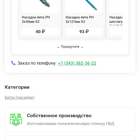
Насадка-бита PH
Насадка-бита PH
Насадка магнитна
2х50мм S2
2х127мм S2
шестигранная, ста
намагниченная
намагниченная
CrV 8*65 мм,
РемоКолор 33-7-572
РемоКолор 33-7-575
Ремоколор 33-3-8
40 ₽
93 ₽
119 ₽
← Прокрутите →
Заказ по телефону:
+7 (343) 382-36-22
Категории
Биты (насадки)
Собственное производство
Изготавливаем полиэтиленовую пленку ПВД