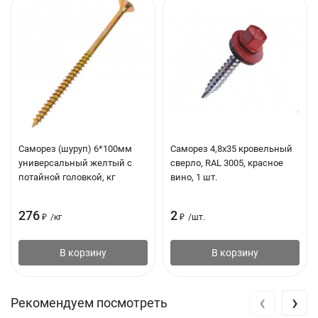
Технические характеристики
Тип товара: Насадка
Материал: Сталь
Размер ключа: 12мм
Вес: 0.05 кг
Саморез (шуруп) 6*100мм
Саморез 4,8х35 кровельный
универсальный желтый с
сверло, RAL 3005, красное
потайной головкой, кг
вино, 1 шт.
276
2
₽
/
кг
₽
/
шт.
В корзину
В корзину
‹
›
Рекомендуем посмотреть