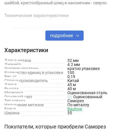
шайбой, крестообразный шлиц и наконечник - сверло.
Технические характеристики
Материал: Оцинкованная сталь
подробнее
Диаметр: 4.2 мм
Длина: 32 мм
Характеристики
Наконечник: Сверло
Длина метиза
32 мм
Диаметр
4.2 мм
Условия продажи
кратно упаковке
Количество единиц в упаковке
100
Вес, кг
0,19
Страна-производитель
Китай
Длина
45 м
Высота
40 м
Материал
Оцинкованная сталь
Основной цвет
Оцинкованный
Тип товара
Саморез
Назначение метизов
По металлу
Бренд
Bauhow
Ширина
35
Покупатели, которые приобрели Саморез