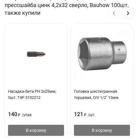
прессшайба цинк 4,2х32 сверло, Bauhow 100шт,
‹
›
также купили
Насадка-бита PH 2х25мм,
Головка шестигранная
5шт. T4P 3102212
торцевая, CrV 1/2" 13мм
140
121
₽
/
упак.
₽
/
шт.
В корзину
В корзину