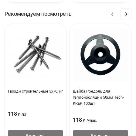
‹
›
Рекомендуем посмотреть
Гвозди строительные 3х70, кг
Шайба Рондоль для
теплоизоляции 50мм Tech-
KREP, 100шт
118
₽
/
кг
118
₽
/
упак.
В корзину
В корзину