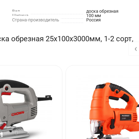
лиц, сараи для хранения хозяйственного инвентаря, каркас для за
Вид
доска обрезная
Ширина
100 мм
Страна-производитель
Россия
а обрезная 25х100х3000мм, 1-2 сорт,
‹
вно-технической документации.
 территории России не подлежит обязательной сертификации)