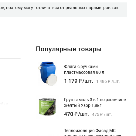
в, поэтому могут отличаться от реальных параметров как
Популярные товары
Фляга с ручками
пластмассовая 80 л
1 179
₽
/
шт.
1 486
₽
/
шт.
Грунт эмаль 3 в 1 по ржавчине
убки,
желтый Узор 1,8кг
ниях для
470
₽
/
шт.
475
₽
/
шт.
сооружения
Теплоизоляция Фасад МС