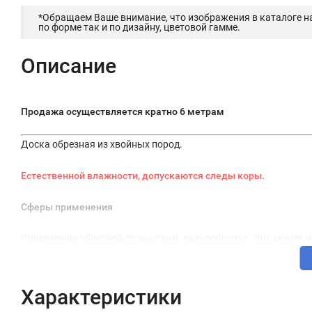
*Обращаем Ваше внимание, что изображения в каталоге н
по форме так и по дизайну, цветовой гамме.
Описание
Продажа осуществляется кратно 6 метрам
Доска обрезная из хвойных пород.
Естественной влажности, допускаются следы коры.
Сферы применения
Применение обрезной доски очень разнообразно. Она может ис
чернового пола, обшивки стен, облицовки, для лесов, так и п
обшивки в твердую упаковку, ящики для метизов и т.д.), меб
временных переходов при строительстве многоэтажных домо
Характеристики