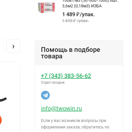
100кг/м3 (50*600*1000) 6шт.
боров и
3,6м2 (0,18м3) ИЗБА
1 489
₽
/
упак.
1 695
₽
/
упак.
›
Помощь в подборе
товара
+7 (343) 383-56-62
Отдел продаж
info@twowin.ru
Если у вас возникли вопросы при
оформлении заказа, обратитесь по