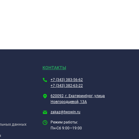
КОНТАКТЫ
+7 (343) 383-56-62
+7 (343) 382-63-22
620092, г. Екатеринбург, улица
Новгородцевой, 13А
zakaz@twowin.ru
Режим работы:
альных данных
Пн-Сб 9:00—19:00
в