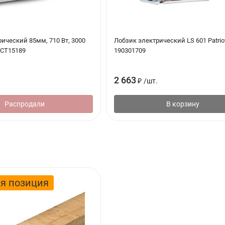
ический 85мм, 710 Вт, 3000
Лобзик электрический LS 601 Patrio
 CT15189
190301709
2 663
₽
/
шт.
Распродали
В корзину
я позиция