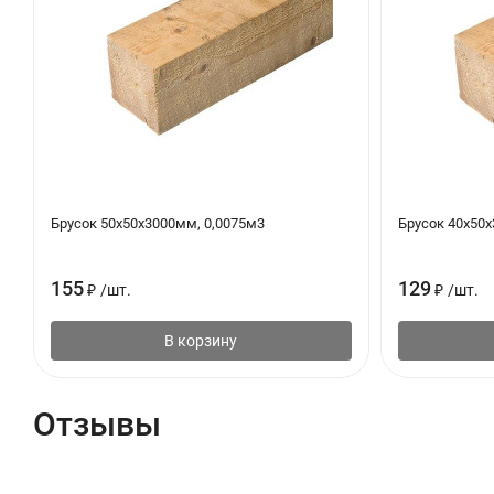
Брусок 50х50х3000мм, 0,0075м3
Брусок 40х50х
155
129
₽
/
шт.
₽
/
шт.
В корзину
Отзывы