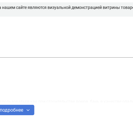
а нашем сайте являются визуальной демонстрацией витрины товаро
пользоваться как при строительстве домов, бань в качестве опал
ри производстве тарной продукции (поддоны, в транспортных компа
подробнее
ели, дорожном строительстве, в промышленном строительстве, для 
в.