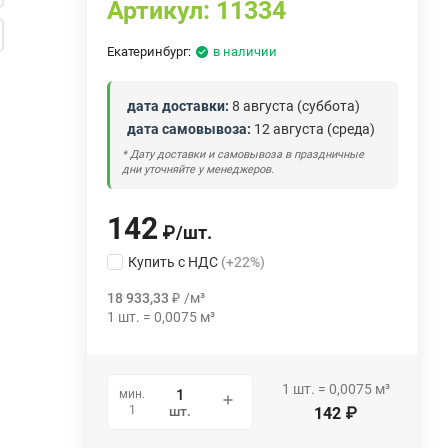
Артикул:
11334
Екатеринбург:
в наличии
дата доставки:
8 августа (суббота)
дата самовывоза:
12 августа (среда)
* Дату доставки и самовывоза в праздничные
дни уточняйте у менеджеров.
142
₽
/
шт.
Купить с НДС
(+22%)
18 933,33
₽
/
м³
1
шт.
=
0,0075
м³
1
шт.
=
0,0075
м³
мин.
1
шт.
142
₽