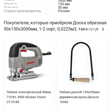
Длина
3000 мм
Ширина
150 мм
промышленном строительстве, для сооружения временных
Толщина
50 мм
Страна-производитель
Россия
переходов при строительстве многоэтажных домов.
Покупатели, которые приобрели Доска обрезная
В садовом применении так же широкое применение: каркас
‹
›
50х150х3000мм, 1-2 сорт, 0,0225м3, также купили
теплиц, сараи для хранения хозяйственного инвентаря, каркас
для заборов и т.п.
Характеристики:
Влажность: естественная.
Способ изготовления: ленточная пила.
Обзол: не более допустимого по соответствующей
нормативно-технической документации.
Соответствие нормативным документам: ГОСТ 8486-86 (на
Лобзик электрический 85мм,
Лобзик ручной 135х250мм
территории России не подлежит обязательной
710 Вт, 3000 об/мин Crown
деревянная ручка Дельта
сертификации)
CT15189
10343
Сорт доски: 1-2