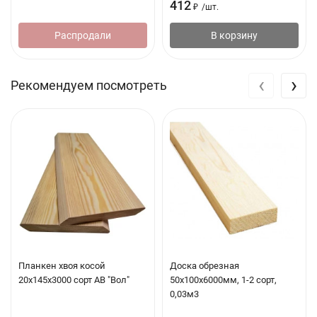
412
₽
/
шт.
Распродали
В корзину
‹
›
Рекомендуем посмотреть
Планкен хвоя косой
Доска обрезная
20х145х3000 сорт АВ "Вол"
50x100x6000мм, 1-2 сорт,
0,03м3