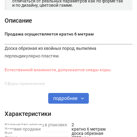
отличаться от реальных параметров как по форме так
и по дизайну, цветовой гамме.
Описание
Продажа осуществляется кратно 6 метрам
Доска обрезная из хвойных пород, выпилена
перпендикулярно пластям.
Естественной влажности, допускаются следы коры.
Сферы применения
Применение обрезной доски очень разнообразно. Она может
подробнее
использоваться как при строительстве домов, бань в качестве
опалубки, чернового пола, обшивки стен, облицовки, для
Характеристики
лесов, так и при производстве тарной продукции (поддоны, в
Количество единиц в упаковке
2
транспортных компаниях для обшивки в твердую упаковку,
Условия продажи
кратно 6 метрам
Вид
доска обрезная
ящики для метизов и т.д.), мебели, дорожном строительстве, в