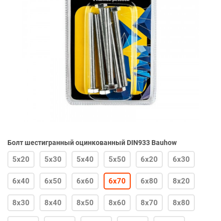
Болт шестигранный оцинкованный DIN933 Bauhow
5х20
5х30
5х40
5х50
6х20
6х30
6х40
6х50
6х60
6х70
6х80
8х20
8х30
8х40
8х50
8х60
8х70
8х80