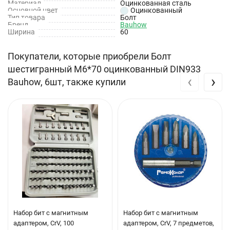
Материал
Оцинкованная сталь
Основной цвет
Оцинкованный
Тип товара
Болт
Бренд
Bauhow
Ширина
60
Покупатели, которые приобрели Болт
шестигранный М6*70 оцинкованный DIN933
‹
›
Bauhow, 6шт, также купили
Набор бит с магнитным
Набор бит с магнитным
адаптером, CrV, 100
адаптером, CrV, 7 предметов,