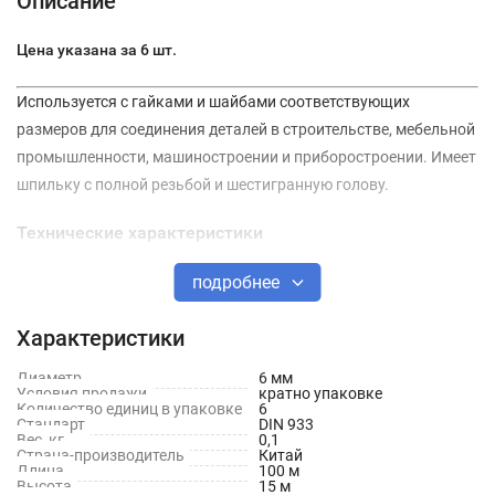
Описание
Цена указана за 6 шт.
Используется с гайками и шайбами соответствующих
размеров для соединения деталей в строительстве, мебельной
промышленности, машиностроении и приборостроении. Имеет
шпильку с полной резьбой и шестигранную голову.
Технические характеристики
Стандарт: DIN 933
подробнее
Длина: 70 мм
Характеристики
Диаметр: 6 мм
Диаметр
6 мм
Условия продажи
кратно упаковке
Тип резьбы: Полная
Количество единиц в упаковке
6
Стандарт
DIN 933
Форма головки: Шестигранная
Вес, кг
0,1
Страна-производитель
Китай
Длина
100 м
Материал: Оцинкованная сталь
Высота
15 м