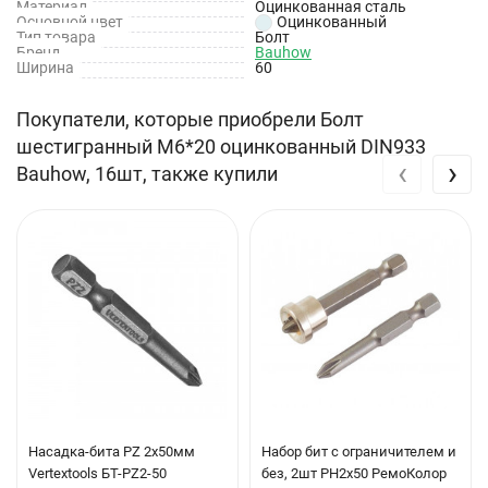
Материал
Оцинкованная сталь
Основной цвет
Оцинкованный
Тип товара
Болт
Бренд
Bauhow
Ширина
60
Покупатели, которые приобрели Болт
шестигранный М6*20 оцинкованный DIN933
‹
›
Bauhow, 16шт, также купили
Насадка-бита PZ 2х50мм
Набор бит с ограничителем и
Vertextools БТ-PZ2-50
без, 2шт PH2х50 РемоКолор