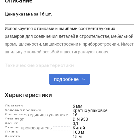
Описание
Цена указана за 16 шт.
Используется с гайками и шайбами соответствующих
размеров для соединения деталей в строительстве, мебельной
промышленности, машиностроении и приборостроении. Имеет
шпильку с полной резьбой и шестигранную голову.
Технические характеристики
Стандарт: DIN 933
подробнее
Длина: 20 мм
Характеристики
Диаметр: 6 мм
Диаметр
6 мм
Условия продажи
кратно упаковке
Тип резьбы: Полная
Количество единиц в упаковке
16
Стандарт
DIN 933
Форма головки: Шестигранная
Вес, кг
0,1
Страна-производитель
Китай
Длина
100 м
Материал: Оцинкованная сталь
Высота
15 м