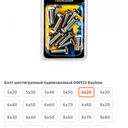
Болт шестигранный оцинкованный DIN933 Bauhow
5х20
5х30
5х40
5х50
6х20
6х30
6х40
6х50
6х60
6х70
6х80
8х20
8х30
8х40
8х50
8х60
8х70
8х80