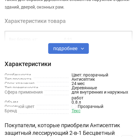
зданий, дверей, оконных рам.
Характеристики товара
Вес брутто, кг:
0,81
подробнее
Цвет
Бесцветный
Характеристики
Расход, г/м²
60-170
Особенности
Цвет: прозрачный
Тип продукта
Антисептик
Срок хранения
24 мес
Тип поверхности
Деревянные
Тип работ
Наружные
Сфера применения
для внутренних и наружных
работ
Объем
0.8 л
Основа для колеровки
Нет
Основной цвет
Прозрачный
Бренд
Текс
Степень концентрации
Готовый
Покупатели, которые приобрели Антисептик
защитный лессирующий 2-в-1 Бесцветный
Степень блеска
Не определяется