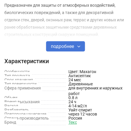
Предназначен для защиты от атмосферных воздействий,
биологических повреждений, а также для декоративной
отделки стен, дверей, оконных рам, террас и других новых или
ранее обработанных защитными средствами деревянных
строительных конструкций снаружи помещений.
подробнее
Не образует сплошной пленки после нанесения первого слоя,
глубоко проникает в структуру древесины.
Характеристики
Позволяет продлить срок службы древесины, сохранить ее
Особенности
Цвет: Махагон
структуру и придать декоративный эффект.
Тип продукта
Антисептик
Срок хранения
24 мес
Тип поверхности
Деревянные
Сфера применения
для внутренних и наружных
Бесцветный состав рекомендуется использовать только
работ
внутри открытых, хорошо проветриваемых помещений, а
Объем
0.8 л
Время высыхания
24 ч
также в качестве грунтовочного слоя под окраску эмалями,
Расход
4-14 м2/л
Разбавитель
Уайт-спирит
масляными красками.
Повторное нанесение
через 12 часов
Страна-производитель
Россия
Бренд
Текс
Не рекомендуется использовать для теплиц и для защиты уже
зараженной насекомыми древесины. Не обрабатывать