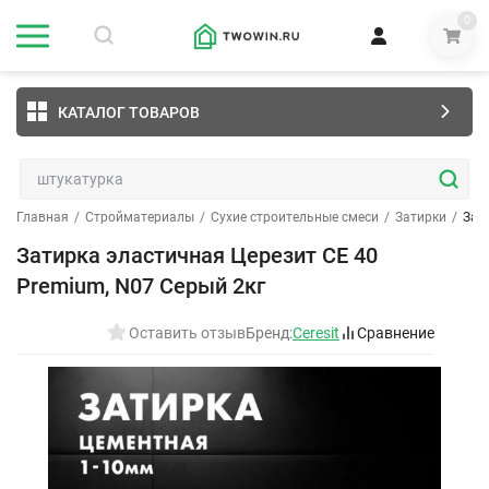
0
КАТАЛОГ ТОВАРОВ
Главная
/
Стройматериалы
/
Сухие строительные смеси
/
Затирки
/
Зат
Затирка эластичная Церезит CE 40
Premium, N07 Серый 2кг
Оставить отзыв
Бренд:
Ceresit
Сравнение