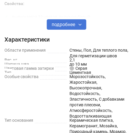
Свойства:
выпускается 32 цветов, включая белый;
подробнее
обладает усиленным противогрибковым эффектом
(формула Trio Protection "Micro Protect");
Характеристики
водоотталкивающая;
Области применения
Стены, Пол, Для теплого пола,
устойчива к загрязнению, легко моется;
Для герметизации швов
Вес, кг
2,1
Ширина шва
до 10 мм
эластичная, устойчива к деформациям;
Цветовая гамма затирки
Серая
Тип
Цементная
обладает высокой стойкостью к истиранию;
Особые свойства
Морозостойкость,
Жаростойкая,
обладает высокой стойкостью цвета;
Высокопрочная,
Водостойкость,
идеально гладкая;
Эластичность, С добавками
против плесени,
водо- и морозостойкая;
Атмосферостойкость,
Водоотталкивающая
может применяться на полах с подогревом;
Тип основания
Керамическая плитка,
Керамогранит, Мозайка,
пригодна для внутренних и наружных работ;
Природный камень, Мрамор,