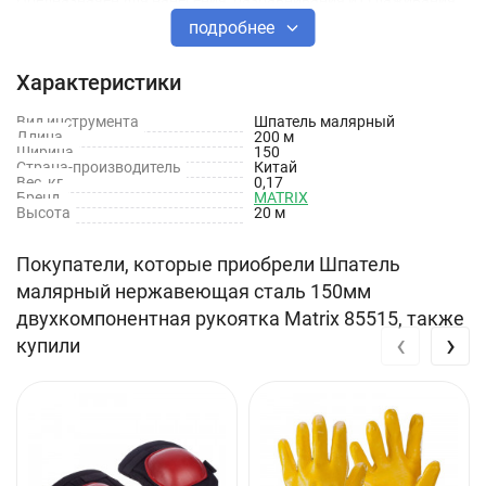
Предназначен для нанесения, разравнивания и сглаживания
подробнее
шпаклевочного слоя на поверхности.
Технические характеристики
Характеристики
Вид инструмента
Вид: Малярный
Шпатель малярный
Длина
200 м
Ширина
150
Материал: Нержавеющая сталь
Страна-производитель
Китай
Вес, кг
0,17
Бренд
Длина: 150 мм
MATRIX
Высота
20 м
Покупатели, которые приобрели Шпатель
малярный нержавеющая сталь 150мм
двухкомпонентная рукоятка Matrix 85515, также
‹
›
купили