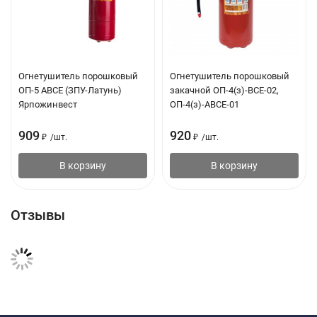
Размеры смотрового окна: 90 х 35 мм
Степень затемнения DIN 9/11
Чувствительность сенсора: фиксирована
Огнетушитель порошковый
Огнетушитель порошковый
ОП-5 АВСЕ (ЗПУ-Латунь)
закачной ОП-4(з)-ВСЕ-02,
Вес (гр): 400
Ярпожинвест
ОП-4(з)-АВСЕ-01
Материал: Пластик морозостойкий
909
920
₽
/
шт.
₽
/
шт.
Название бренда: РемоКолор Professional
В корзину
В корзину
Происхождение: Россия
Размер стекла, мм: 90х35
Отзывы