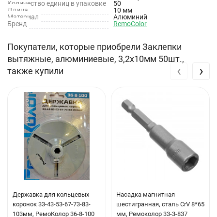
Количество единиц в упаковке
50
Длина
10 мм
Технические характеристики:
Материал
Алюминий
Бренд
RemoColor
Материал ножки: сталь;
Покупатели, которые приобрели Заклепки
Материал гильзы: алюминий;
вытяжные, алюминиевые, 3,2х10мм 50шт.,
‹
›
Диаметр: 3.2 мм.;
также купили
Длина: 10 мм.;
Количество в упаковке: 50 шт.
Бренд: РемоКолор
Артикул производителя: 26-3-010
Державка для кольцевых
Насадка магнитная
коронок 33-43-53-67-73-83-
шестигранная, сталь CrV 8*65
103мм, РемоКолор 36-8-100
мм, Ремоколор 33-3-837