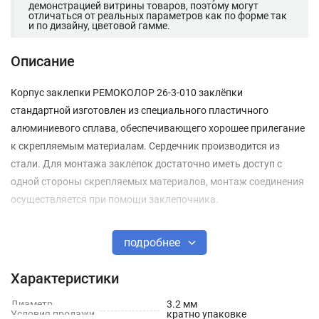
демонстрацией витрины товаров, поэтому могут
отличаться от реальных параметров как по форме так
и по дизайну, цветовой гамме.
Описание
Корпус заклепки РЕМОКОЛОР 26-3-010 заклёпки
стандартной изготовлен из специального пластичного
алюминиевого сплава, обеспечивающего хорошее прилегание
к скрепляемым материалам. Сердечник производится из
стали. Для монтажа заклепок достаточно иметь доступ с
одной стороны скрепляемых материалов, монтаж соединения
осуществляется при помощи заклепочника.
Могут применяться для сквозных и глухих
подробнее
отверстий. Благодаря стандартному бортику обеспечивается
герметичность соединения. Использование заклепок при
Характеристики
монтаже различных конструкций дает возможность
существенно сократить время работы.
Диаметр
3.2 мм
Условия продажи
кратно упаковке