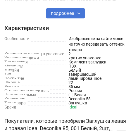
Технические характеристики
подробнее
Материал: ПВХ
Характеристики
Высота: 85 мм
Особенности
Изображение на сайте может
не точно передавать оттенок
Ширина: 22 мм
товара
Количество единиц в упаковке
2
Цвет: Белый
Условия продажи
кратно упаковке
Тип изделия
Комплект заглушек
Материал
ПВХ
Дизайн
Белый
Тип
завершающий
Покрытие
ламинированное
Ширина
22
Высота
85 мм
Страна-производитель
Россия
Цветовая гамма
Белая
Коллекция
Deconika 58
Тип товара
Заглушка
Бренд
Ideal
Покупатели, которые приобрели Заглушка левая
и правая Ideal Deconika 85, 001 Белый, 2шт,