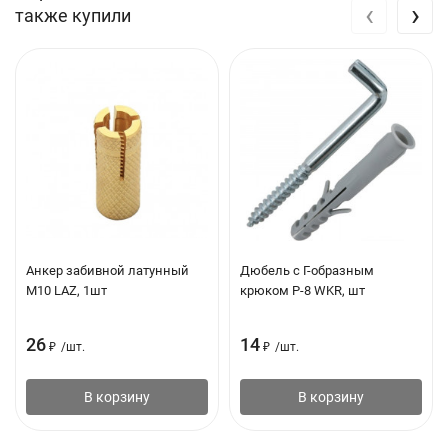
‹
›
также купили
Анкер забивной латунный
Дюбель с Г-образным
М10 LAZ, 1шт
крюком P-8 WKR, шт
26
14
₽
/
шт.
₽
/
шт.
В корзину
В корзину