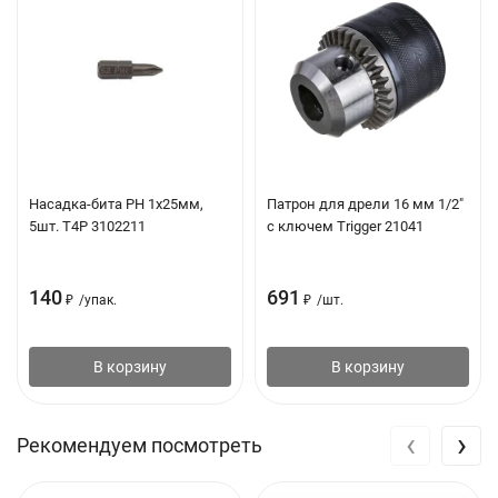
Насадка-бита PH 1х25мм,
Патрон для дрели 16 мм 1/2"
5шт. T4P 3102211
с ключем Trigger 21041
140
691
₽
/
упак.
₽
/
шт.
В корзину
В корзину
‹
›
Рекомендуем посмотреть