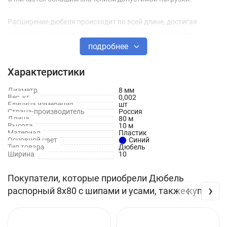
Расширение дюбеля происходит по всей длине, достигая
максимального значения в передней половине дюбеля.
подробнее
Технические характеристики
Характеристики
Длина: 80 мм
Диаметр
8 мм
Диаметр: 8 мм
Вес, кг
0,002
Единица измерения
шт
Страна-производитель
Россия
Длина
80 м
Высота
10 м
Материал
Пластик
Основной цвет
Синий
Тип товара
Дюбель
Ширина
10
Покупатели, которые приобрели Дюбель
‹
›
распорный 8х80 с шипами и усами, также купили