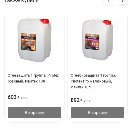
также купили
Огнезащита 1 группа, Pirotex
Огнебиозащита 1 группа,
розовый, Ивитек 10л
Pirotex Pro малиновый,
Ивитек 10л
603
₽
/
шт.
892
₽
/
шт.
В корзину
В корзину