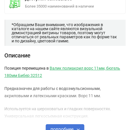
Более 35000 наименований в наличии
*Обращаем Ваше внимание, что изображения в
каталоге на нашем сайте являются визуальной
демонстрацией витрины товаров, поэтому могут
отличаться от реальных параметров как по форме так
и по дизайну, цветовой гамме.
Описание
Позиция перемещена в
Валик полиакрил ворс 11мм, бюгель
180мм Бибер 32512
Предназначен для работы с водоэмульсионными,
акриловыми и латексными красками. Ворс 11 мм.
Используется на шероховатых и гладких поверхностях.
Универсальная легкосъемная конструкция.
подробнее
Крепление шубки с тубой с помощью термофузии.