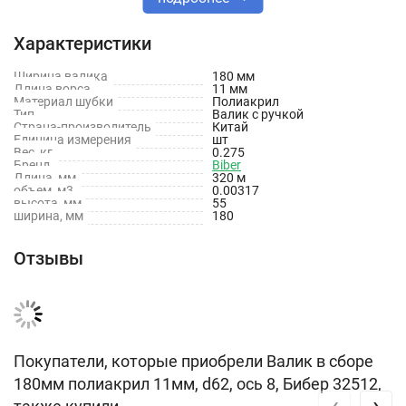
Характеристики
Характеристики
Ширина валика
Тип товара: Валики
180 мм
Длина ворса
11 мм
Материал шубки
Полиакрил
Размер: 180 мм
Тип
Валик с ручкой
Страна-производитель
Китай
Единица измерения
Материал рукоятки: Пластик
шт
Вес, кг
0.275
Бренд
Biber
Материал валика: Полиакрил
Длина, мм
320 м
объем, м3
0.00317
высота, мм
Длина ворса: 11 мм
55
ширина, мм
180
Вес брутто: 0.24 кг
Отзывы
Покупатели, которые приобрели Валик в сборе
180мм полиакрил 11мм, d62, ось 8, Бибер 32512,
‹
›