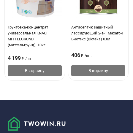
Грунтовка-концентрат
Антисептик защитный
универсальная KNAUF
лессирующий 2-в-1 Махагон
MITTELGRUND
Биотекс (Bioteks) 0.8л
(миттельгрунд), 10кг
406
₽
/
шт.
4 199
₽
/
шт.
В корзину
В корзину