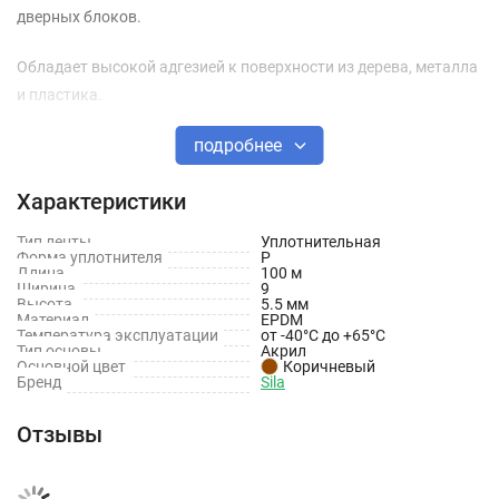
дверных блоков.
Обладает высокой адгезией к поверхности из дерева, металла
и пластика.
Преимущества
подробнее
Защищает от пыли и шума
Характеристики
Идеально подходит для защиты от сквозняков и шума
Тип ленты
Уплотнительная
Форма уплотнителя
P
Устойчив к ветру и погодным условиям
Длина
100 м
Ширина
9
Высота
5.5 мм
Обладает высокой звуко- и теплоизоляцией
Материал
EPDM
Температура эксплуатации
от -40°C до +65°C
Устойчив к агрессивным воздействиям окружающей
Тип основы
Акрил
Основной цвет
Коричневый
среды и УФ-излучению
Бренд
Sila
Выдерживает колебания температур от -40°C до +65°C
Отзывы
Герметичен, не впитывает влагу
Быстро восстанавливает первоначальную форму