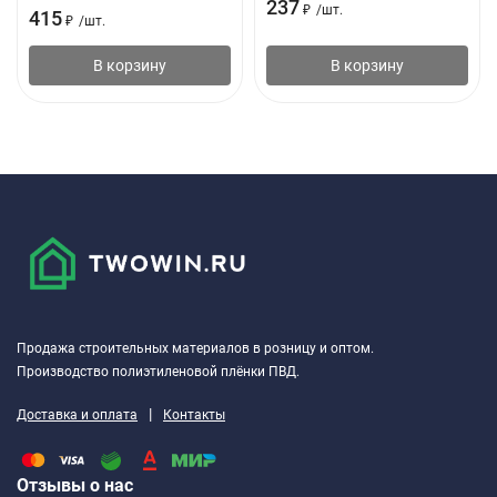
237
₽
/
шт.
415
Для щелей, мм
: 2 - 3.5 / 3 - 5 / 3 - 7
₽
/
шт.
Размер, мм
: 9х5.5 / 9х4 / 9х7.4
В корзину
В корзину
Тип уплотнителя
: P / E / D
Продажа строительных материалов в розницу и оптом.
Производство полиэтиленовой плёнки ПВД.
|
Доставка и оплата
Контакты
Отзывы о нас