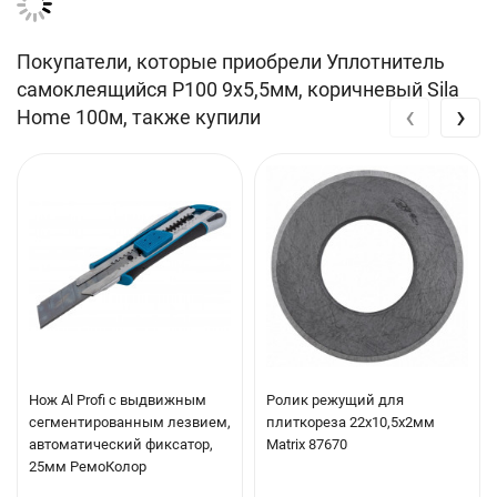
При удалении не повреждает поверхность
Покупатели, которые приобрели Уплотнитель
Длительный срок службы
самоклеящийся Р100 9х5,5мм, коричневый Sila
‹
›
Home 100м, также купили
Общие характеристики
Бренд:
Sila
Температура эксплуатации:
от -40°C до +65°C
Температура применения:
от +10°C
Срок хранения:
24 месяца при температуре от +5°C до
+25°C, максимальной влажности воздуха 70% и отсутствии
непосредственного воздействия солнечных лучей
Срок службы:
10 лет
Нож Al Profi c выдвижным
Ролик режущий для
сегментированным лезвием,
плиткореза 22х10,5х2мм
Разновидности ленты
:
автоматический фиксатор,
Matrix 87670
25мм РемоКолор
Длина намотки, м
: 100 / 150 / 50 / 40